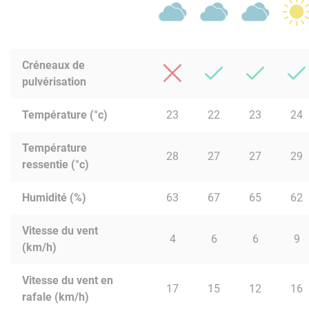
Créneaux de
pulvérisation
Température (°c)
23
22
23
24
Température
28
27
27
29
ressentie (°c)
Humidité (%)
63
67
65
62
Vitesse du vent
4
6
6
9
(km/h)
Vitesse du vent en
17
15
12
16
rafale (km/h)