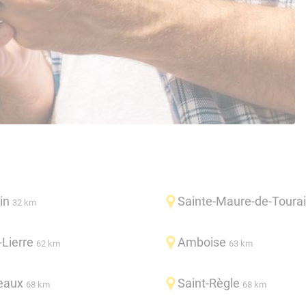
in
Sainte-Maure-de-Toura
32 km
-Lierre
Amboise
62 km
63 km
eaux
Saint-Règle
68 km
68 km