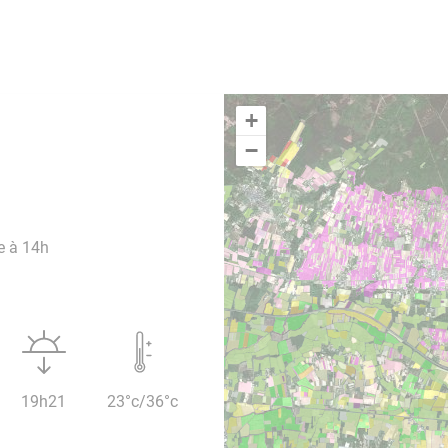
+
−
e à 14h
19h21
23°c/36°c