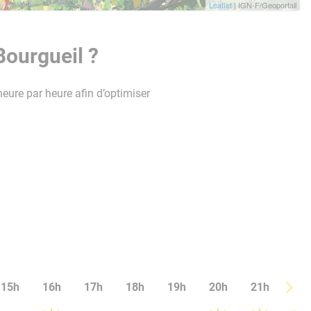
Leaflet
| IGN-F/Geoportail
Bourgueil ?
heure par heure afin d’optimiser
15h
16h
17h
18h
19h
20h
21h
22h