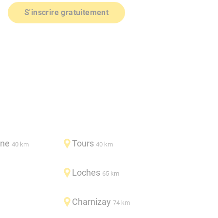
S'inscrire gratuitement
ine
Tours
40 km
40 km
Loches
65 km
Charnizay
74 km