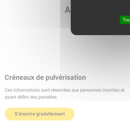
Agri météo vous 
Tou
Créneaux de pulvérisation
Ces informations sont réservées aux personnes inscrites et
ayant défini des parcelles.
S'inscrire gratuitement