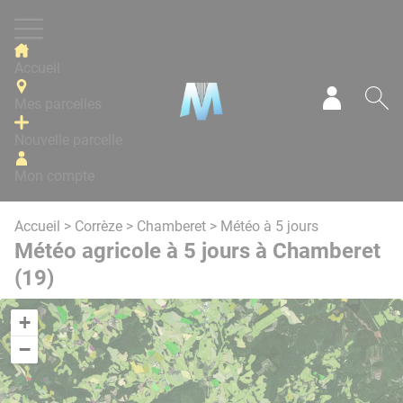
Panneau de gestion des cookies
Accueil
Mes parcelles
Mon com
Re
Nouvelle parcelle
Mon compte
Accueil
>
Corrèze
>
Chamberet
> Météo à 5 jours
Météo agricole à 5 jours à Chamberet
(19)
+
−