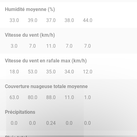
Humidité moyenne (%)
33.0
39.0
37.0
38.0
44.0
Vitesse du vent (km/h)
3.0
7.0
11.0
7.0
7.0
Vitesse du vent en rafale max (km/h)
18.0
53.0
35.0
34.0
12.0
Couverture nuageuse totale moyenne
63.0
80.0
88.0
11.0
1.0
Précipitations
0.0
0.0
0.24
0.0
0.0