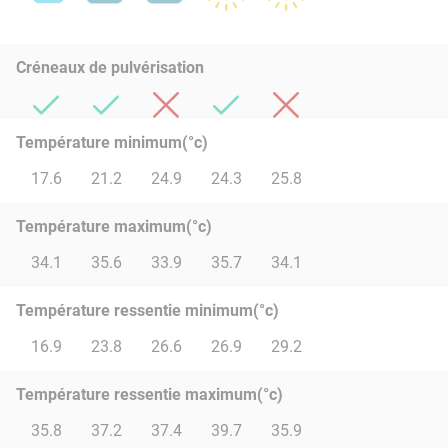
Créneaux de pulvérisation
Température minimum(°c)
17.6
21.2
24.9
24.3
25.8
Température maximum(°c)
34.1
35.6
33.9
35.7
34.1
Température ressentie minimum(°c)
16.9
23.8
26.6
26.9
29.2
Température ressentie maximum(°c)
35.8
37.2
37.4
39.7
35.9