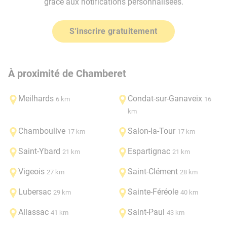
grâce aux notifications personnalisées.
S'inscrire gratuitement
À proximité de Chamberet
Meilhards
Condat-sur-Ganaveix
6 km
16
km
Chamboulive
Salon-la-Tour
17 km
17 km
Saint-Ybard
Espartignac
21 km
21 km
Vigeois
Saint-Clément
27 km
28 km
Lubersac
Sainte-Féréole
29 km
40 km
Allassac
Saint-Paul
41 km
43 km