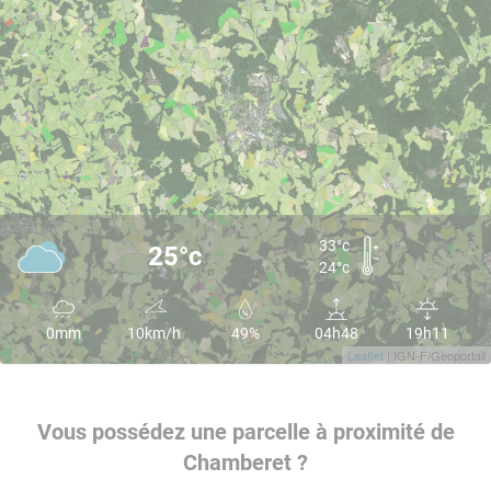
33°c
25°c
24°c
0mm
10km/h
49%
04h48
19h11
Leaflet
| IGN-F/Geoportail
Vous possédez une parcelle à proximité de
Chamberet ?