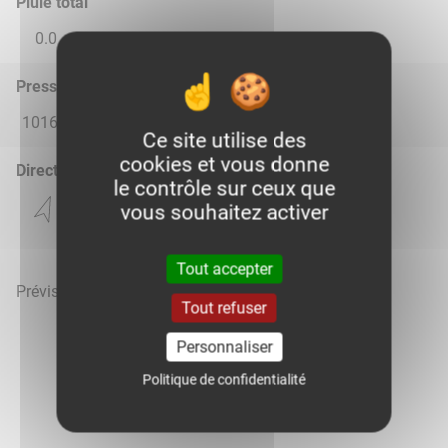
Pluie total
0.0
0.0
0.24
0.0
0.0
Pression atmosphérique (hPa)
1016.0
1015.0
1016.0
1016.0
1016.0
Ce site utilise des
cookies et vous donne
Direction du vent
le contrôle sur ceux que
vous souhaitez activer
Tout accepter
Prévisions météo mises à jour le 9 août 2026 à 00h
Tout refuser
Personnaliser
Politique de confidentialité
Voir la météo heure par heure