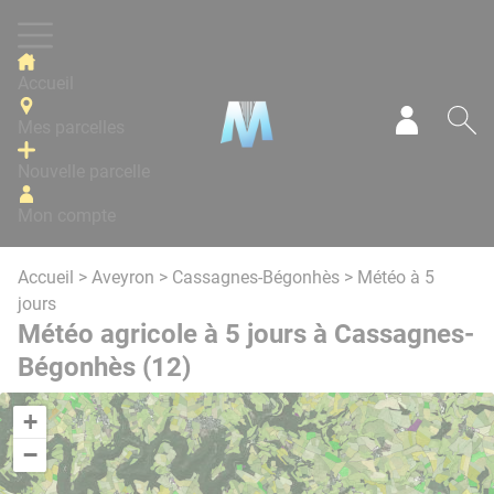
Panneau de gestion des cookies
Accueil
Mes parcelles
Mon com
Re
Nouvelle parcelle
Mon compte
Accueil
>
Aveyron
>
Cassagnes-Bégonhès
> Météo à 5
jours
Météo agricole à 5 jours à Cassagnes-
Bégonhès (12)
+
−