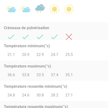
Créneaux de pulvérisation
Température minimum(°c)
21.1
20.9
22.9
24.7
25.5
Température maximum(°c)
36.6
33.8
33.5
37.4
35.1
Température ressentie minimum(°c)
24.8
24.6
30.8
28.2
27.1
Température ressentie maximum(°c)