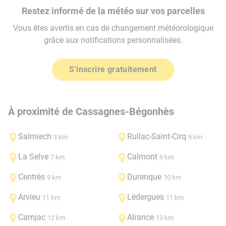
Restez informé de la météo sur vos parcelles
Vous êtes avertis en cas de changement météorologique
grâce aux notifications personnalisées.
S'inscrire gratuitement
À proximité de Cassagnes-Bégonhès
Salmiech
Rullac-Saint-Cirq
3 km
5 km
La Selve
Calmont
7 km
9 km
Centrès
Durenque
9 km
10 km
Arvieu
Lédergues
11 km
11 km
Camjac
Alrance
12 km
13 km