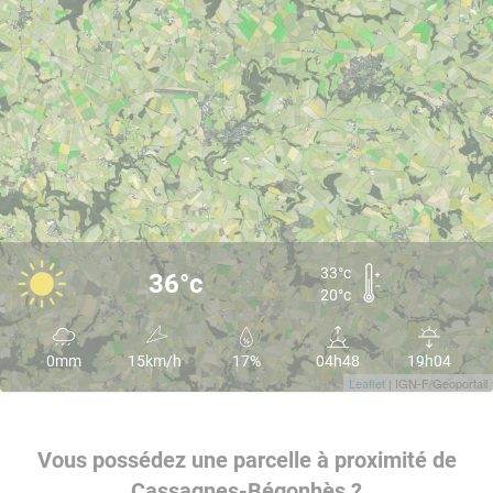
33°c
36°c
20°c
0mm
15km/h
17%
04h48
19h04
Leaflet
| IGN-F/Geoportail
Vous possédez une parcelle à proximité de
Cassagnes-Bégonhès ?