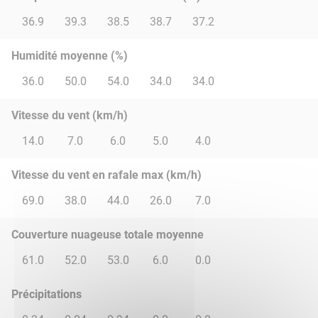
36.9
39.3
38.5
38.7
37.2
Humidité moyenne (%)
36.0
50.0
54.0
34.0
34.0
Vitesse du vent (km/h)
14.0
7.0
6.0
5.0
4.0
Vitesse du vent en rafale max (km/h)
69.0
38.0
44.0
26.0
7.0
Couverture nuageuse totale moyenne
61.0
52.0
53.0
6.0
0.0
Précipitations