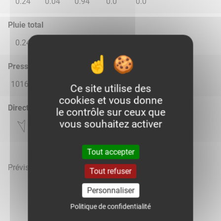
0.24
0.04
0.94
0.0
0.0
Pluie total
0.24
0.04
0.94
0.0
0.0
Pression atmosphérique (hPa)
1016.0
1017.0
1017.0
1018.0
1018.0
Ce site utilise des
cookies et vous donne
Direction du vent
le contrôle sur ceux que
vous souhaitez activer
Tout accepter
Prévisions météo mises à jour le 9 août 2026 à 15h
Tout refuser
Personnaliser
Politique de confidentialité
Voir la météo heure par heure