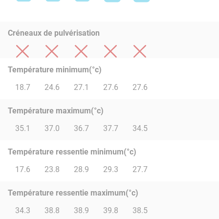
Créneaux de pulvérisation
Température minimum(°c)
18.7
24.6
27.1
27.6
27.6
Température maximum(°c)
35.1
37.0
36.7
37.7
34.5
Température ressentie minimum(°c)
17.6
23.8
28.9
29.3
27.7
Température ressentie maximum(°c)
34.3
38.8
38.9
39.8
38.5