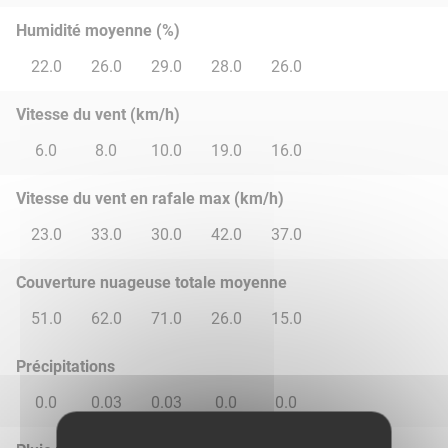
Humidité moyenne (%)
22.0
26.0
29.0
28.0
26.0
Vitesse du vent (km/h)
6.0
8.0
10.0
19.0
16.0
Vitesse du vent en rafale max (km/h)
23.0
33.0
30.0
42.0
37.0
Couverture nuageuse totale moyenne
51.0
62.0
71.0
26.0
15.0
Précipitations
0.0
0.03
0.03
0.0
0.0