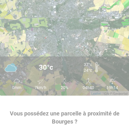
37°c
30°c
24°c
0mm
7km/h
20%
04h40
19h14
Leaflet
| IGN-F/Geoportail
Vous possédez une parcelle à proximité de
Bourges ?