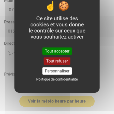
Pluie total
0.0
0.03
0.03
0.0
0.0
Ce site utilise des
Pression atmosphérique (hPa)
cookies et vous donne
le contrôle sur ceux que
1016.0
1014.0
1015.0
1016.0
1017.0
vous souhaitez activer
Direction du vent
Tout accepter
Tout refuser
Personnaliser
Prévisions météo mises à jour le 8 août 2026 à 21h
Politique de confidentialité
Voir la météo heure par heure