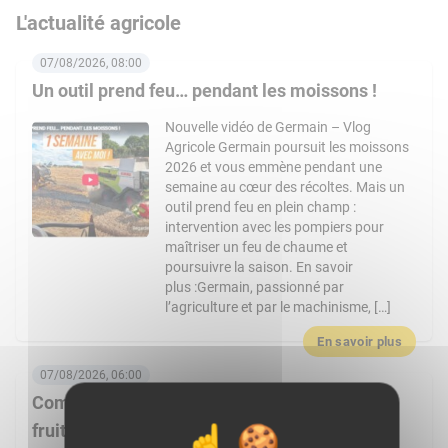
L'actualité agricole
07/08/2026, 08:00
Un outil prend feu… pendant les moissons !
Nouvelle vidéo de Germain – Vlog
Agricole Germain poursuit les moissons
2026 et vous emmène pendant une
semaine au cœur des récoltes. Mais un
outil prend feu en plein champ :
intervention avec les pompiers pour
maîtriser un feu de chaume et
poursuivre la saison. En savoir
plus :Germain, passionné par
l’agriculture et par le machinisme, […]
En savoir plus
07/08/2026, 06:00
Comment Frais Émincés dynamise le rayon
fruits et légumes ?