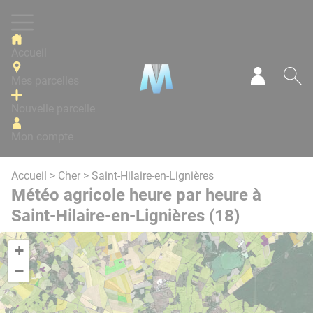
Panneau de gestion des cookies
Accueil
Mes parcelles
Mon com
Re
Nouvelle parcelle
Mon compte
Accueil
>
Cher
> Saint-Hilaire-en-Lignières
Météo agricole heure par heure à
Saint-Hilaire-en-Lignières (18)
+
−