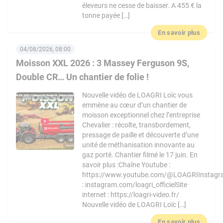
éleveurs ne cesse de baisser. A 455 € la
tonne payée […]
En savoir plus
04/08/2026, 08:00
Moisson XXL 2026 : 3 Massey Ferguson 9S,
Double CR… Un chantier de folie !
Nouvelle vidéo de LOAGRI Loïc vous
emmène au cœur d’un chantier de
moisson exceptionnel chez l’entreprise
Chevalier : récolte, transbordement,
pressage de paille et découverte d’une
unité de méthanisation innovante au
gaz porté. Chantier filmé le 17 juin. En
savoir plus :Chaîne Youtube :
https://www.youtube.com/@LOAGRIInstag
: instagram.com/loagri_officielSite
internet : https://loagri-video.fr/
Nouvelle vidéo de LOAGRI Loïc […]
En savoir plus