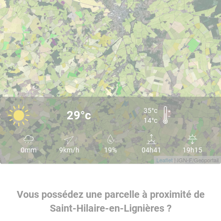
35°c
29°c
14°c
0mm
9km/h
19%
04h41
19h15
Leaflet
| IGN-F/Geoportail
Vous possédez une parcelle à proximité de
Saint-Hilaire-en-Lignières ?