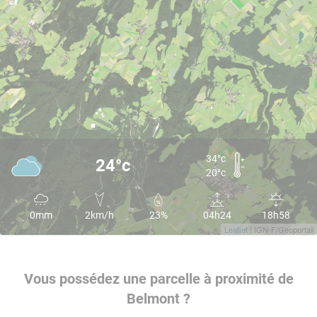
34°c
24°c
20°c
0mm
2km/h
23%
04h24
18h58
Leaflet
| IGN-F/Geoportail
Vous possédez une parcelle à proximité de
Belmont ?