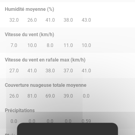
Humidité moyenne (%)
32.0
26.0
41.0
38.0
43.0
Vitesse du vent (km/h)
7.0
10.0
8.0
11.0
10.0
Vitesse du vent en rafale max (km/h)
27.0
41.0
38.0
37.0
41.0
Couverture nuageuse totale moyenne
26.0
81.0
69.0
39.0
0.0
Précipitations
0.0
0.0
0.0
0.0
0.59