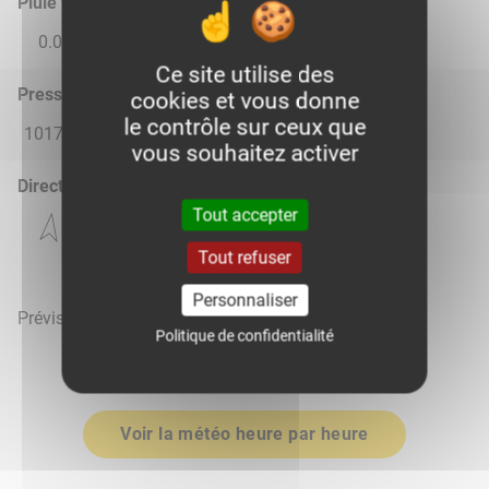
Pluie total
0.0
0.0
0.0
0.0
0.0
Ce site utilise des
Pression atmosphérique (hPa)
cookies et vous donne
le contrôle sur ceux que
1017.0
1016.0
1016.0
1017.0
1019.0
vous souhaitez activer
Direction du vent
Tout accepter
Tout refuser
Personnaliser
Prévisions météo mises à jour le 8 août 2026 à 20h
Politique de confidentialité
Voir la météo heure par heure