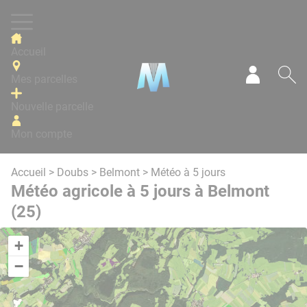
Panneau de gestion des cookies
Accueil
Mes parcelles
Mon com
Re
Nouvelle parcelle
Mon compte
Accueil
>
Doubs
>
Belmont
> Météo à 5 jours
Météo agricole à 5 jours à Belmont
(25)
+
−