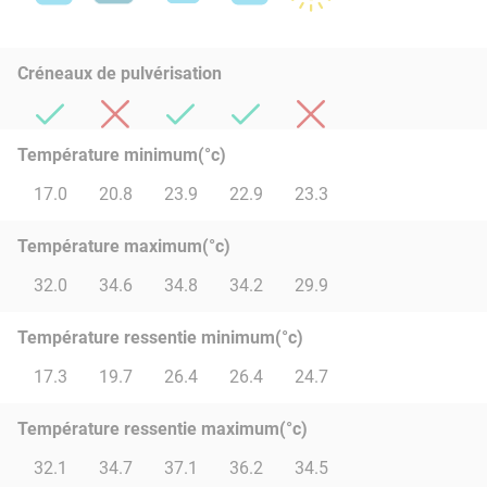
Créneaux de pulvérisation
Température minimum(°c)
17.0
20.8
23.9
22.9
23.3
Température maximum(°c)
32.0
34.6
34.8
34.2
29.9
Température ressentie minimum(°c)
17.3
19.7
26.4
26.4
24.7
Température ressentie maximum(°c)
32.1
34.7
37.1
36.2
34.5