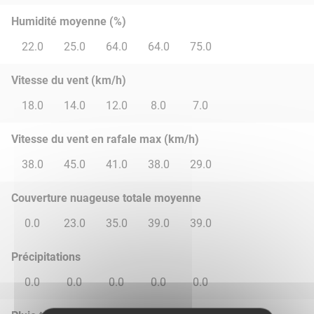
Humidité moyenne (%)
22.0
25.0
64.0
64.0
75.0
Vitesse du vent (km/h)
18.0
14.0
12.0
8.0
7.0
Vitesse du vent en rafale max (km/h)
38.0
45.0
41.0
38.0
29.0
Couverture nuageuse totale moyenne
0.0
23.0
35.0
39.0
39.0
Précipitations
0.0
0.0
0.0
0.0
0.0