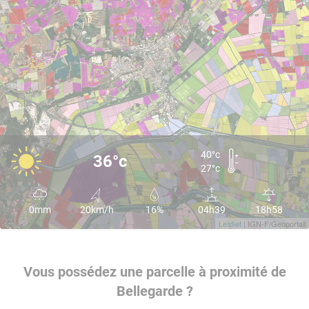
40°c
36°c
27°c
0mm
20km/h
16%
04h39
18h58
Leaflet
| IGN-F/Geoportail
Vous possédez une parcelle à proximité de
Bellegarde ?