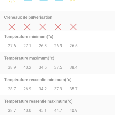
Créneaux de pulvérisation
Température minimum(°c)
27.6
27.1
26.8
26.9
26.5
Température maximum(°c)
38.9
40.2
34.6
37.5
38.4
Température ressentie minimum(°c)
28.7
26.9
34.2
37.9
35.7
Température ressentie maximum(°c)
38.7
40.0
45.1
44.7
40.9