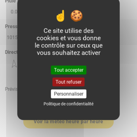
Pluie total
0.0
0.0
0.0
0.0
0.0
Pression atmosphérique (hPa)
Ce site utilise des
cookies et vous donne
1015.0
1014.0
1015.0
1015.0
1015.0
le contrôle sur ceux que
vous souhaitez activer
Direction du vent
Tout accepter
Tout refuser
Prévisions météo mises à jour le 7 août 2026 à 18h
Personnaliser
Politique de confidentialité
Voir la météo heure par heure