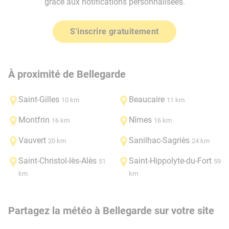
grâce aux notifications personnalisées.
S'inscrire gratuitement
À proximité de Bellegarde
Saint-Gilles
Beaucaire
10 km
11 km
Montfrin
Nîmes
16 km
16 km
Vauvert
Sanilhac-Sagriès
20 km
24 km
Saint-Christol-lès-Alès
Saint-Hippolyte-du-Fort
51
59
km
km
Partagez la météo à Bellegarde sur votre site