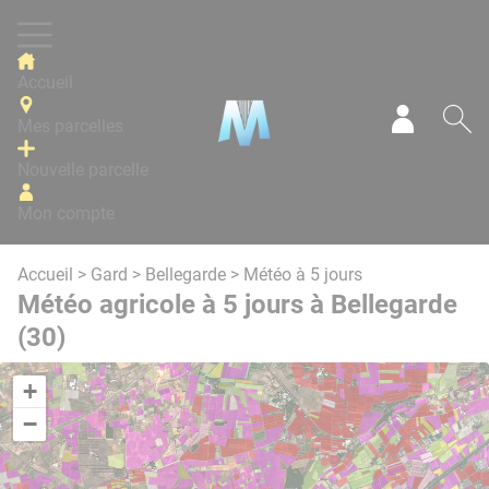
Panneau de gestion des cookies
Accueil
Mes parcelles
Mon com
Re
Nouvelle parcelle
Mon compte
Accueil
>
Gard
>
Bellegarde
> Météo à 5 jours
Météo agricole à 5 jours à Bellegarde
(30)
+
−