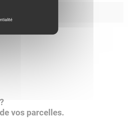
ntialité
 ?
de vos parcelles.