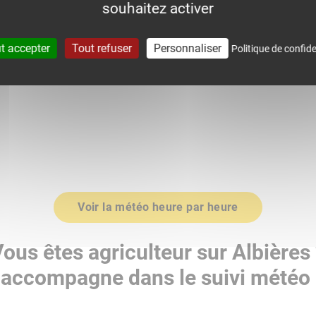
souhaitez activer
0
1018.0
t accepter
Tout refuser
Personnaliser
Politique de confide
Voir la météo heure par heure
ous êtes agriculteur sur Albières
accompagne dans le suivi météo 