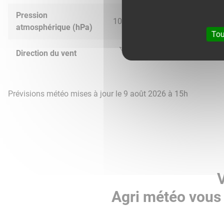
Pression
1016.0
1017.0
1017.0
1018.
atmosphérique (hPa)
Tou
Direction du vent
Prévisions météo mises à jour le 9 août 2026 à 15h
V
Agri météo vous 