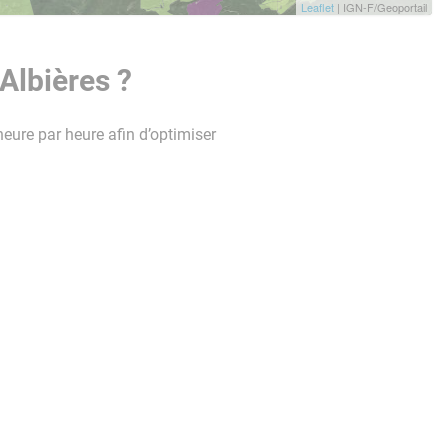
Leaflet
| IGN-F/Geoportail
Albières ?
heure par heure afin d’optimiser