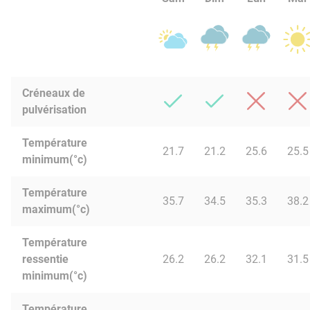
Créneaux de
pulvérisation
Température
21.7
21.2
25.6
25.5
minimum(°c)
Température
35.7
34.5
35.3
38.2
maximum(°c)
Température
ressentie
26.2
26.2
32.1
31.5
minimum(°c)
Température