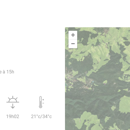
+
−
e à 15h
19h02
21°c/34°c