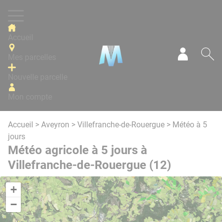
Panneau de gestion des cookies
Accueil
Mes parcelles
Mon com
Re
Nouvelle parcelle
Mon compte
Accueil
>
Aveyron
>
Villefranche-de-Rouergue
> Météo à 5
jours
Météo agricole à 5 jours à
Villefranche-de-Rouergue (12)
+
−