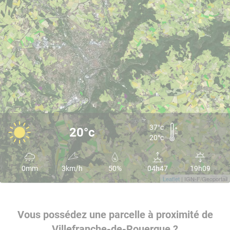
37°c
20°c
20°c
0mm
3km/h
50%
04h47
19h09
Leaflet
| IGN-F/Geoportail
Vous possédez une parcelle à proximité de
Villefranche-de-Rouergue ?