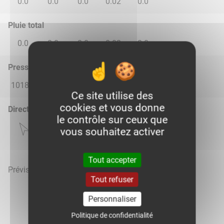
0.0
0.0
0.0
0.02
0.0
Pluie total
0.0
0.0
0.0
0.02
0.0
Pression atmosphérique (hPa)
1018.0
1015.0
1014.0
1016.0
1015.0
Ce site utilise des
cookies et vous donne
Direction du vent
le contrôle sur ceux que
vous souhaitez activer
Tout accepter
Prévisions météo mises à jour le 7 août 2026 à 07h
Tout refuser
Personnaliser
Politique de confidentialité
Voir la météo heure par heure