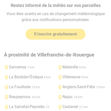
Restez informé de la météo sur vos parcelles
Vous êtes avertis en cas de changement météorologique
grâce aux notifications personnalisées.
S'inscrire gratuitement
À proximité de Villefranche-de-Rouergue
Sanvensa
Maleville
7 km
8 km
La Bastide-l'Évêque
Villeneuve
8 km
9 km
La Fouillade
Anglars-Saint-Félix
13 km
15 km
Rieupeyroux
Najac
16 km
16 km
La Salvetat-Peyralès
Castanet
19
21 km