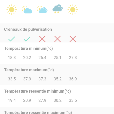
Créneaux de pulvérisation
Température minimum(°c)
18.3
20.2
26.4
25.1
27.3
Température maximum(°c)
33.5
37.9
37.3
35.2
36.9
Température ressentie minimum(°c)
19.4
20.9
27.9
30.2
33.5
Température ressentie maximum(°c)