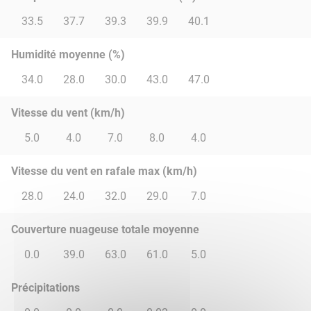
33.5
37.7
39.3
39.9
40.1
Humidité moyenne (%)
34.0
28.0
30.0
43.0
47.0
Vitesse du vent (km/h)
5.0
4.0
7.0
8.0
4.0
Vitesse du vent en rafale max (km/h)
28.0
24.0
32.0
29.0
7.0
Couverture nuageuse totale moyenne
0.0
39.0
63.0
61.0
5.0
Précipitations