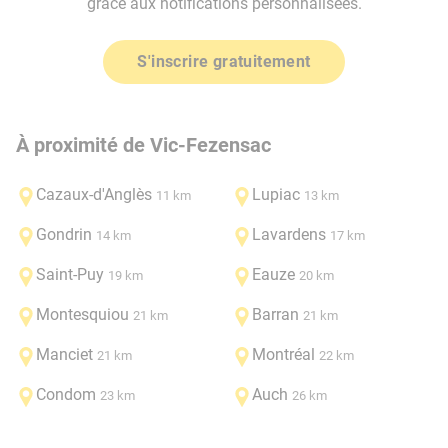
grâce aux notifications personnalisées.
S'inscrire gratuitement
À proximité de Vic-Fezensac
Cazaux-d'Anglès
Lupiac
11 km
13 km
Gondrin
Lavardens
14 km
17 km
Saint-Puy
Eauze
19 km
20 km
Montesquiou
Barran
21 km
21 km
Manciet
Montréal
21 km
22 km
Condom
Auch
23 km
26 km