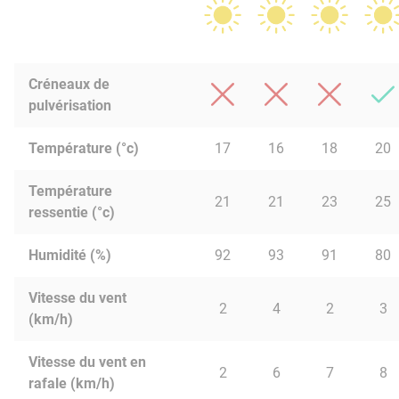
Créneaux de
pulvérisation
Température (°c)
17
16
18
20
Température
21
21
23
25
ressentie (°c)
Humidité (%)
92
93
91
80
Vitesse du vent
2
4
2
3
(km/h)
Vitesse du vent en
2
6
7
8
rafale (km/h)