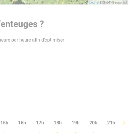
Leaflet
| IGN-F/Geoportail
Venteuges ?
heure par heure afin d’optimiser
15h
16h
17h
18h
19h
20h
21h
22h