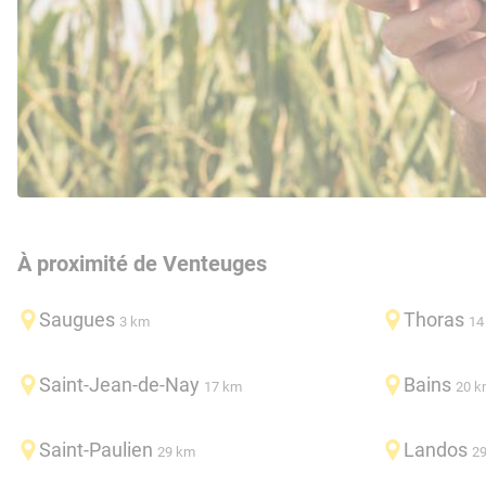
À proximité de Venteuges
Saugues
Thoras
3 km
14
Saint-Jean-de-Nay
Bains
17 km
20 k
Saint-Paulien
Landos
29 km
2