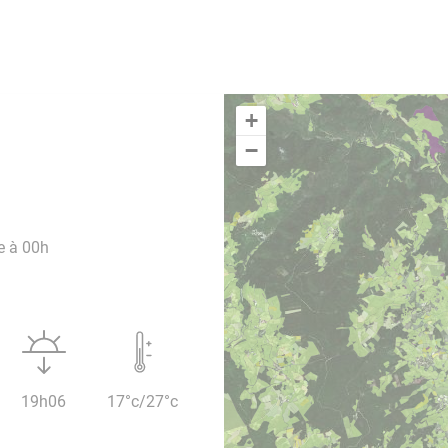
+
−
e à 00h
19h06
17°c/27°c