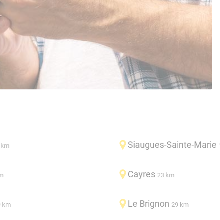
Siaugues-Sainte-Marie
 km
Cayres
m
23 km
Le Brignon
9 km
29 km