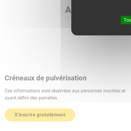
Agri météo vous 
Tou
Créneaux de pulvérisation
Ces informations sont réservées aux personnes inscrites et
ayant défini des parcelles.
S'inscrire gratuitement