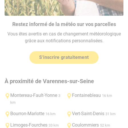
Restez informé de la météo sur vos parcelles
Vous êtes avertis en cas de changement météorologique
grâce aux notifications personnalisées.
S'inscrire gratuitement
À proximité de Varennes-sur-Seine
Montereau-Fault-Yonne
Fontainebleau
3
16 km
km
Bourron-Marlotte
Vert-Saint-Denis
16 km
31 km
Limoges-Fourches
Coulommiers
33 km
52 km