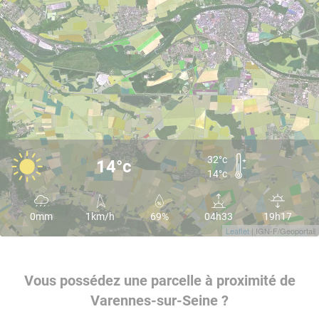
32°c
14°c
14°c
0mm
1km/h
69%
04h33
19h17
Leaflet
| IGN-F/Geoportail
Vous possédez une parcelle à proximité de
Varennes-sur-Seine ?