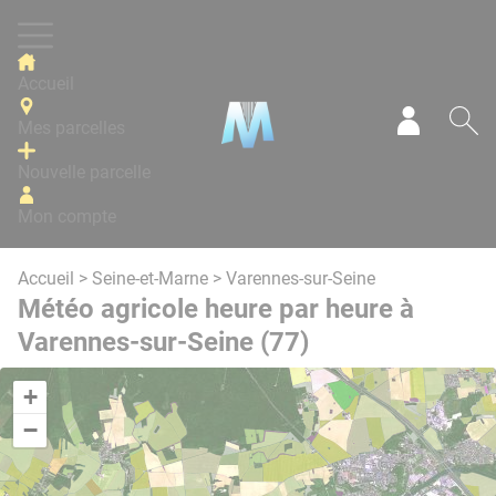
Panneau de gestion des cookies
Accueil
Mes parcelles
Mon com
Re
Nouvelle parcelle
Mon compte
Accueil
>
Seine-et-Marne
> Varennes-sur-Seine
Météo agricole heure par heure à
Varennes-sur-Seine (77)
+
−