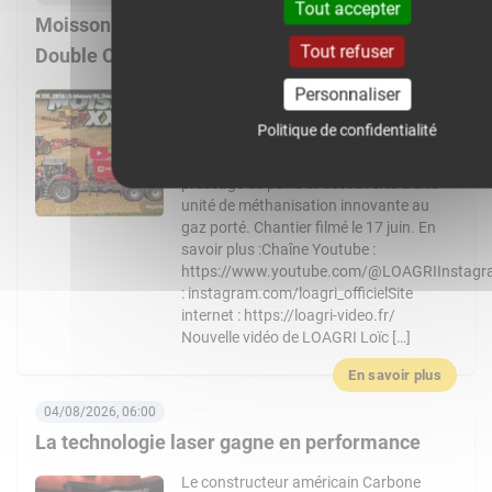
Tout accepter
Moisson XXL 2026 : 3 Massey Ferguson 9S,
Tout refuser
Double CR… Un chantier de folie !
Personnaliser
Nouvelle vidéo de LOAGRI Loïc vous
emmène au cœur d’un chantier de
Politique de confidentialité
moisson exceptionnel chez l’entreprise
Chevalier : récolte, transbordement,
pressage de paille et découverte d’une
unité de méthanisation innovante au
gaz porté. Chantier filmé le 17 juin. En
savoir plus :Chaîne Youtube :
https://www.youtube.com/@LOAGRIInstag
: instagram.com/loagri_officielSite
internet : https://loagri-video.fr/
Nouvelle vidéo de LOAGRI Loïc […]
En savoir plus
04/08/2026, 06:00
La technologie laser gagne en performance
Le constructeur américain Carbone