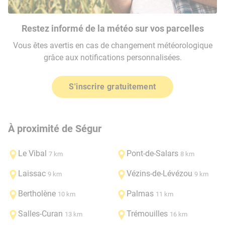
Restez informé de la météo sur vos parcelles
Vous êtes avertis en cas de changement météorologique
grâce aux notifications personnalisées.
S'inscrire gratuitement
À proximité de Ségur
Le Vibal
Pont-de-Salars
7 km
8 km
Laissac
Vézins-de-Lévézou
9 km
9 km
Bertholène
Palmas
10 km
11 km
Salles-Curan
Trémouilles
13 km
16 km