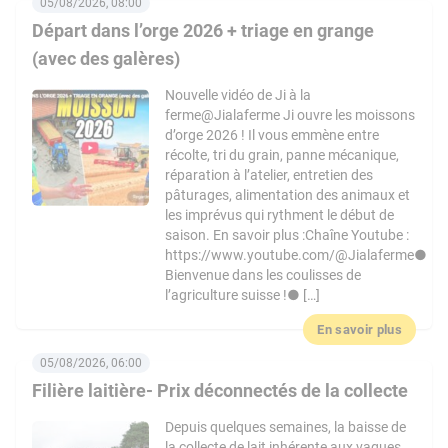
05/08/2026, 08:00
Départ dans l’orge 2026 + triage en grange
(avec des galères)
Nouvelle vidéo de Ji à la
ferme@Jialaferme Ji ouvre les moissons
d’orge 2026 ! Il vous emmène entre
récolte, tri du grain, panne mécanique,
réparation à l’atelier, entretien des
pâturages, alimentation des animaux et
les imprévus qui rythment le début de
saison. En savoir plus :Chaîne Youtube :
https://www.youtube.com/@Jialaferme●
Bienvenue dans les coulisses de
l’agriculture suisse !● […]
En savoir plus
05/08/2026, 06:00
Filière laitière- Prix déconnectés de la collecte
Depuis quelques semaines, la baisse de
la collecte de lait inhérente aux vagues