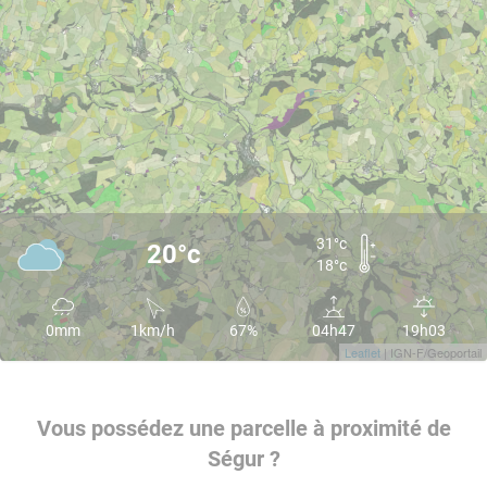
31°c
20°c
18°c
0mm
1km/h
67%
04h47
19h03
Leaflet
| IGN-F/Geoportail
Vous possédez une parcelle à proximité de
Ségur ?