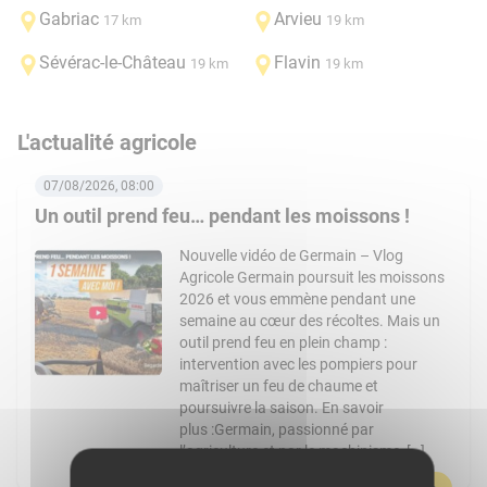
Gabriac
Arvieu
17 km
19 km
Sévérac-le-Château
Flavin
19 km
19 km
L'actualité agricole
07/08/2026, 08:00
Un outil prend feu… pendant les moissons !
Nouvelle vidéo de Germain – Vlog
Agricole Germain poursuit les moissons
2026 et vous emmène pendant une
semaine au cœur des récoltes. Mais un
outil prend feu en plein champ :
intervention avec les pompiers pour
maîtriser un feu de chaume et
poursuivre la saison. En savoir
plus :Germain, passionné par
l’agriculture et par le machinisme, […]