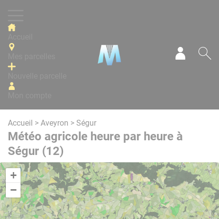
Panneau de gestion des cookies
Accueil
Mes parcelles
Mon com
Re
Nouvelle parcelle
Mon compte
Accueil
>
Aveyron
> Ségur
Météo agricole heure par heure à
Ségur (12)
+
−