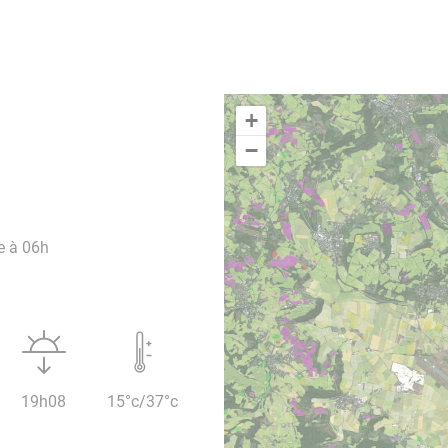
+
−
e à 06h
19h08
15°c/37°c