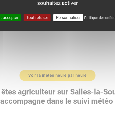
souhaitez activer
0
1016.0
t accepter
Tout refuser
Personnaliser
Politique de confide
Voir la météo heure par heure
êtes agriculteur sur Salles-la-So
accompagne dans le suivi météo 