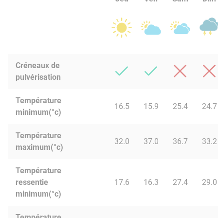
Créneaux de
pulvérisation
Température
16.5
15.9
25.4
24.7
minimum(°c)
Température
32.0
37.0
36.7
33.2
maximum(°c)
Température
ressentie
17.6
16.3
27.4
29.0
minimum(°c)
Température