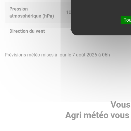
Pression
1019.0
1015.0
1014.0
1016.
atmosphérique (hPa)
Tou
Direction du vent
Prévisions météo mises à jour le 7 août 2026 à 06h
Vous 
Agri météo vous 