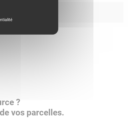
ntialité
urce ?
de vos parcelles.