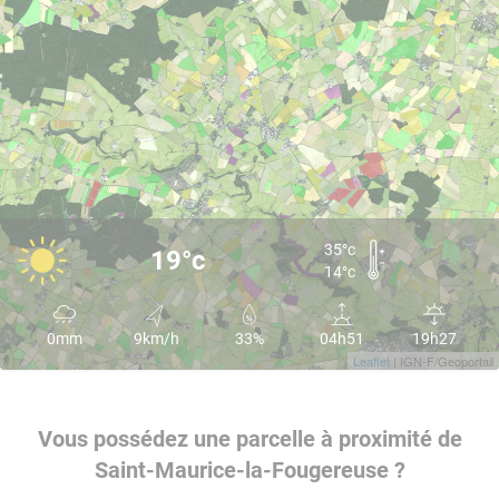
35°c
19°c
14°c
0mm
9km/h
33%
04h51
19h27
Leaflet
| IGN-F/Geoportail
Vous possédez une parcelle à proximité de
Saint-Maurice-la-Fougereuse ?