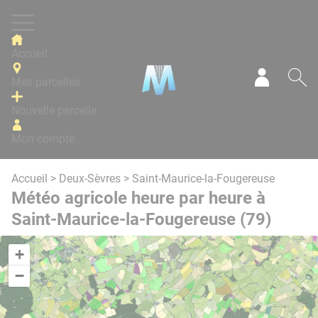
Panneau de gestion des cookies
Accueil
Mes parcelles
Mon com
Re
Nouvelle parcelle
Mon compte
Accueil
>
Deux-Sèvres
> Saint-Maurice-la-Fougereuse
Météo agricole heure par heure à
Saint-Maurice-la-Fougereuse (79)
+
−