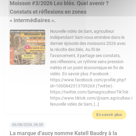
Moisson #3/2026 Les blés. Quel avenir ?
Constats et réflexions en zones
« intermédiaires ».
Nouvelle vidéo de Sam, agriculteur
indépendant Sam vous emmène dans le
dernier épisode des moissons 2026 avec
la récolte des blés. Au fil de
l’avancement, il partage ses constats,
ses réflexions, un rythme sans pression
météo et un point économique en fin de
vidéo. En savoir plus :Facebook :
https://www.facebook.com/profile.php?
id=100084251370926X (Twitter) :
https://twitter.com/SamagriculteurTikTok :
https://www.tiktok.com/@sam.agriculteur.i
Nouvelle vidéo de Sam, […]
En savoir plus
06/08/2026, 06:00
La marque d’aucy nomme Katell Baudry à la