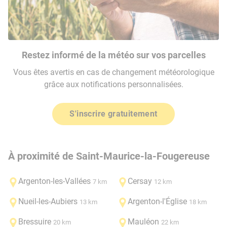
Restez informé de la météo sur vos parcelles
Vous êtes avertis en cas de changement météorologique
grâce aux notifications personnalisées.
S'inscrire gratuitement
À proximité de Saint-Maurice-la-Fougereuse
Argenton-les-Vallées
Cersay
7 km
12 km
Nueil-les-Aubiers
Argenton-l'Église
13 km
18 km
Bressuire
Mauléon
20 km
22 km