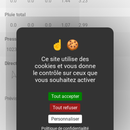
0.0
0.0
0.0
1.44
3.23
Pluie total
0.0
0.0
0.0
1.07
2.99
Pression atmosphérique (hPa)
1023.0
1020.0
1013.0
1013.0
1017.0
Ce site utilise des
Direction du vent
cookies et vous donne
le contrôle sur ceux que
vous souhaitez activer
Tout accepter
Prévisions météo mises à jour le 6 août 2026 à 09h
Tout refuser
Personnaliser
Politique de confidentialité
Voir la météo heure par heure