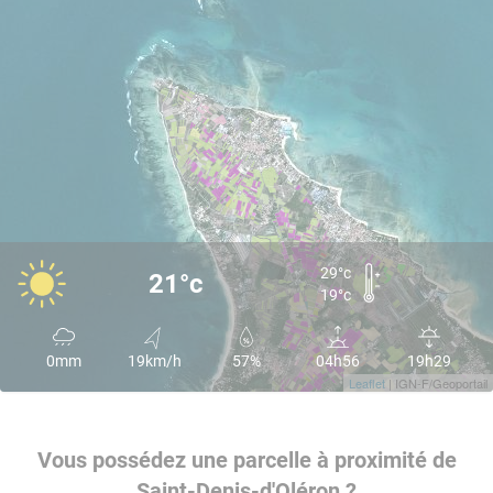
29°c
21°c
19°c
0mm
19km/h
57%
04h56
19h29
Leaflet
| IGN-F/Geoportail
Vous possédez une parcelle à proximité de
Saint-Denis-d'Oléron ?