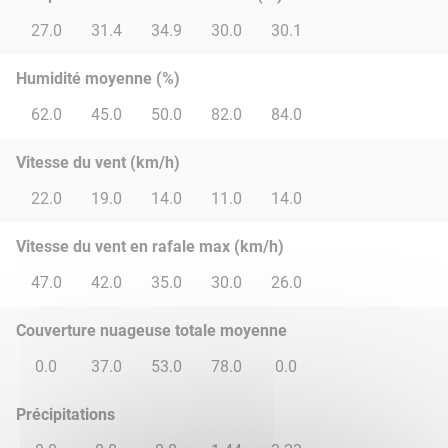
27.0
31.4
34.9
30.0
30.1
Humidité moyenne (%)
62.0
45.0
50.0
82.0
84.0
Vitesse du vent (km/h)
22.0
19.0
14.0
11.0
14.0
Vitesse du vent en rafale max (km/h)
47.0
42.0
35.0
30.0
26.0
Couverture nuageuse totale moyenne
0.0
37.0
53.0
78.0
0.0
Précipitations