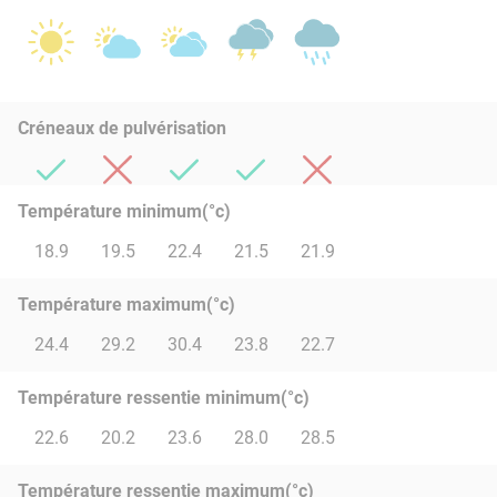
Créneaux de pulvérisation
Température minimum(°c)
18.9
19.5
22.4
21.5
21.9
Température maximum(°c)
24.4
29.2
30.4
23.8
22.7
Température ressentie minimum(°c)
22.6
20.2
23.6
28.0
28.5
Température ressentie maximum(°c)