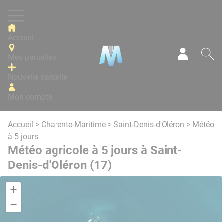
Panneau de gestion des cookies
Accueil
Mes parcelles
Mon com
Re
Nouvelle parcelle
Mon compte
Accueil
>
Charente-Maritime
>
Saint-Denis-d'Oléron
> Météo
à 5 jours
Météo agricole à 5 jours à Saint-
Denis-d'Oléron (17)
+
−