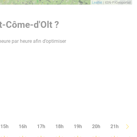
Leaflet
| IGN-F/Geoportail
t-Côme-d'Olt ?
heure par heure afin d’optimiser
15h
16h
17h
18h
19h
20h
21h
22h