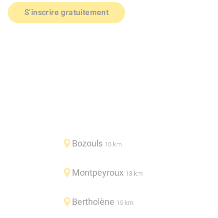
S'inscrire gratuitement
Bozouls
10 km
Montpeyroux
13 km
Bertholène
15 km