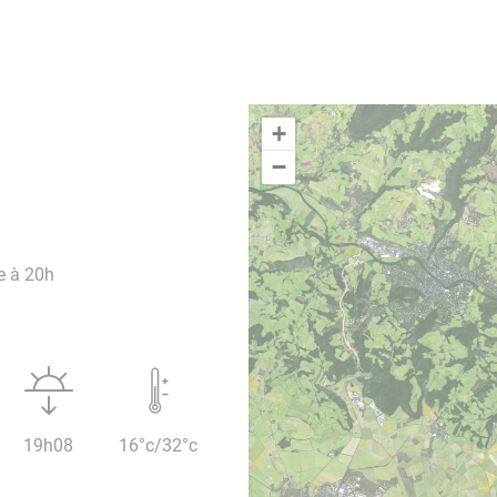
+
−
e à 20h
19h08
16°c/32°c