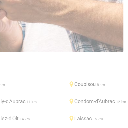
Coubisou
 km
8 km
ly-d'Aubrac
Condom-d'Aubrac
11 km
12 km
iez-d'Olt
Laissac
14 km
15 km