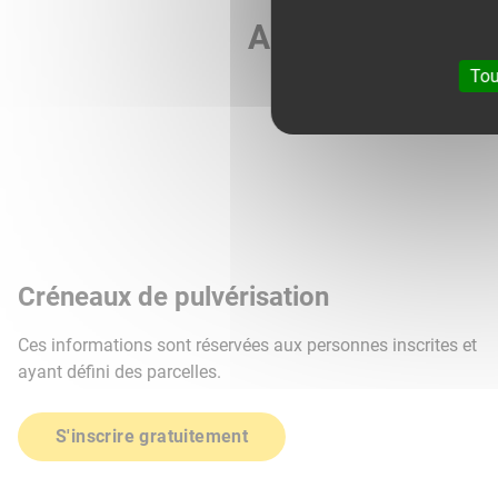
Agri météo vous 
Tou
Créneaux de pulvérisation
Ces informations sont réservées aux personnes inscrites et
ayant défini des parcelles.
S'inscrire gratuitement