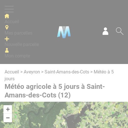
Panneau de gestion des cookies
Accueil
Mes parcelles
Mon com
Re
Nouvelle parcelle
Mon compte
Accueil
>
Aveyron
>
Saint-Amans-des-Cots
> Météo à 5
jours
Météo agricole à 5 jours à Saint-
Amans-des-Cots (12)
+
−