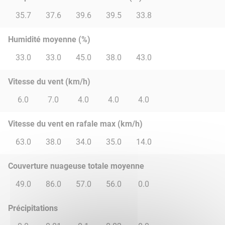
35.7
37.6
39.6
39.5
33.8
Humidité moyenne (%)
33.0
33.0
45.0
38.0
43.0
Vitesse du vent (km/h)
6.0
7.0
4.0
4.0
4.0
Vitesse du vent en rafale max (km/h)
63.0
38.0
34.0
35.0
14.0
Couverture nuageuse totale moyenne
49.0
86.0
57.0
56.0
0.0
Précipitations