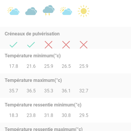
Créneaux de pulvérisation
Température minimum(°c)
17.8
21.6
25.9
26.5
25.9
Température maximum(°c)
35.7
36.5
35.3
36.1
32.7
Température ressentie minimum(°c)
18.3
23.8
31.8
30.8
29.5
Température ressentie maximum(°c)