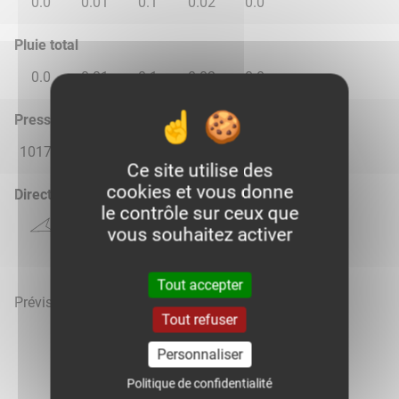
0.0
0.01
0.1
0.02
0.0
Pluie total
0.0
0.01
0.1
0.02
0.0
Pression atmosphérique (hPa)
1017.0
1016.0
1016.0
1016.0
1017.0
Ce site utilise des
cookies et vous donne
Direction du vent
le contrôle sur ceux que
vous souhaitez activer
Tout accepter
Prévisions météo mises à jour le 8 août 2026 à 12h
Tout refuser
Personnaliser
Politique de confidentialité
Voir la météo heure par heure