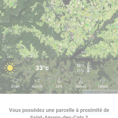
36°c
33°c
21°c
0mm
4km/h
20%
04h45
19h06
Leaflet
| IGN-F/Geoportail
Vous possédez une parcelle à proximité de
Saint-Amans-des-Cots ?