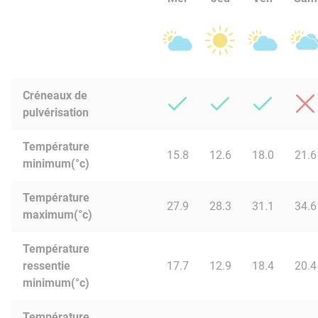
Créneaux de
pulvérisation
Température
15.8
12.6
18.0
21.6
minimum(°c)
Température
27.9
28.3
31.1
34.6
maximum(°c)
Température
ressentie
17.7
12.9
18.4
20.4
minimum(°c)
Température