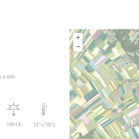
+
−
e à 06h
19h14
12°c/28°c