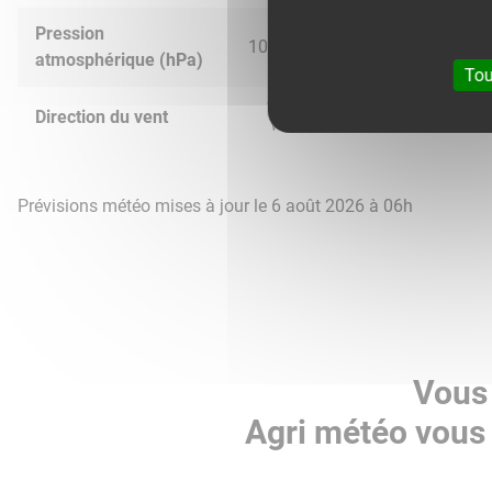
Pression
1022.0
1021.0
1016.0
1012.
atmosphérique (hPa)
Tou
Direction du vent
Prévisions météo mises à jour le 6 août 2026 à 06h
Vous 
Agri météo vous 