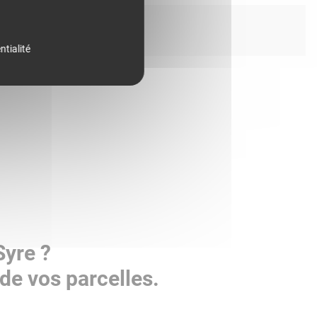
ntialité
Syre ?
de vos parcelles.