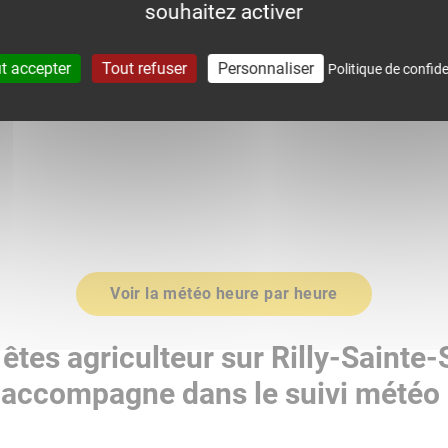
souhaitez activer
0
1015.0
t accepter
Tout refuser
Personnaliser
Politique de confide
Voir la météo heure par heure
êtes agriculteur sur Rilly-Sainte-
accompagne dans le suivi météo 