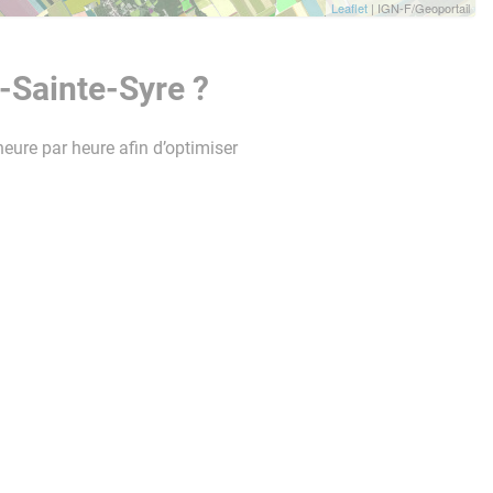
Leaflet
| IGN-F/Geoportail
-Sainte-Syre ?
heure par heure afin d’optimiser