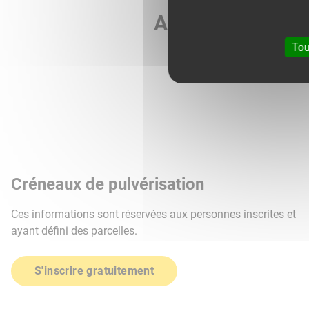
Agri météo vous 
Tou
Créneaux de pulvérisation
Ces informations sont réservées aux personnes inscrites et
ayant défini des parcelles.
S'inscrire gratuitement