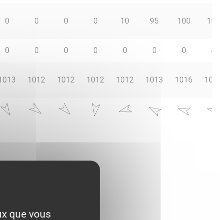
0
0
0
0
10
95
100
100
0
0
0
0
0
0
0
4
1013
1012
1012
1012
1012
1013
1016
101
eux que vous