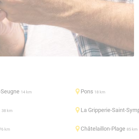
r-Seugne
Pons
14 km
18 km
d
La Gripperie-Saint-Sym
38 km
Châtelaillon-Plage
76 km
85 km