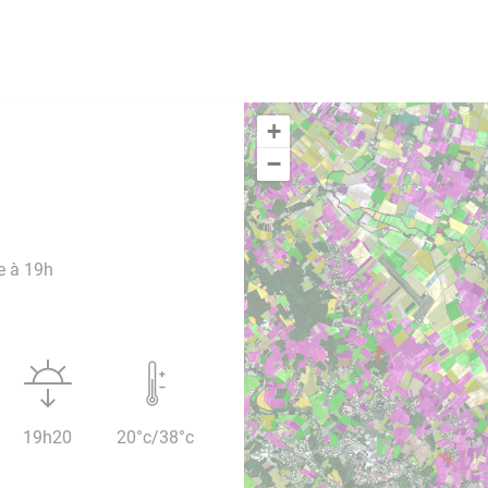
+
−
e à 19h
19h20
20°c/38°c