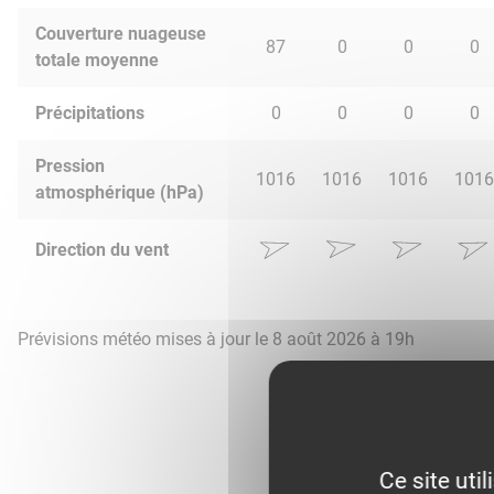
Couverture nuageuse
87
0
0
0
totale moyenne
Précipitations
0
0
0
0
Pression
1016
1016
1016
1016
atmosphérique (hPa)
Direction du vent
Prévisions météo mises à jour le 8 août 2026 à 19h
Ce site uti