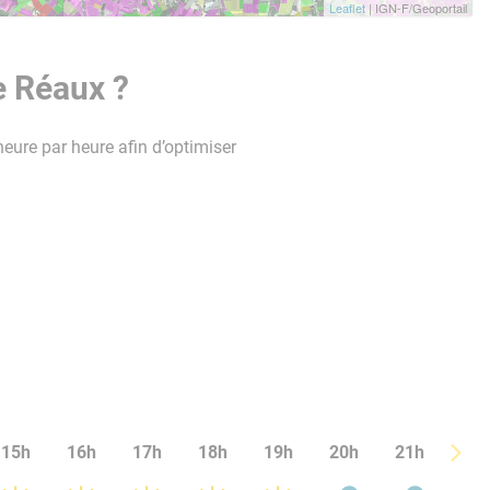
Leaflet
| IGN-F/Geoportail
e Réaux ?
heure par heure afin d’optimiser
15h
16h
17h
18h
19h
20h
21h
22h