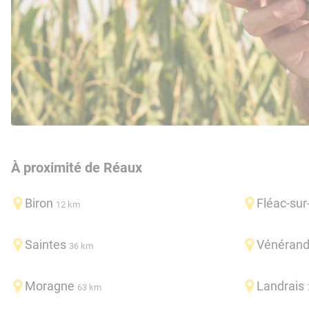
À proximité de Réaux
Biron
Fléac-su
12 km
Saintes
Vénéran
36 km
Moragne
Landrais
63 km