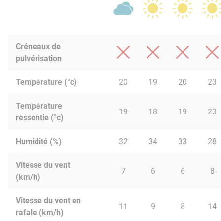
Créneaux de
pulvérisation
Température (°c)
20
19
20
23
Température
19
18
19
23
ressentie (°c)
Humidité (%)
32
34
33
28
Vitesse du vent
7
6
6
8
(km/h)
Vitesse du vent en
11
9
8
14
rafale (km/h)