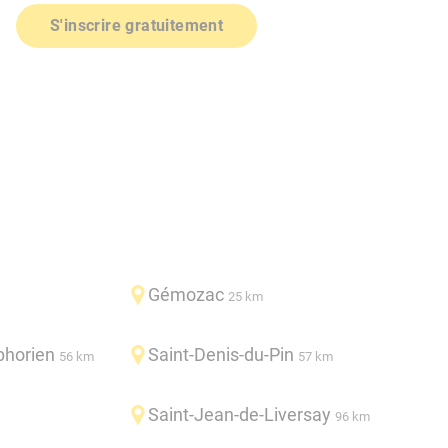
S'inscrire gratuitement
Gémozac
25 km
phorien
Saint-Denis-du-Pin
56 km
57 km
Saint-Jean-de-Liversay
96 km