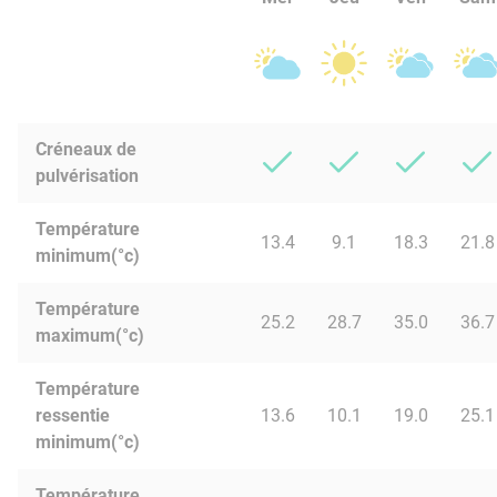
Créneaux de
pulvérisation
Température
13.4
9.1
18.3
21.8
minimum(°c)
Température
25.2
28.7
35.0
36.7
maximum(°c)
Température
ressentie
13.6
10.1
19.0
25.1
minimum(°c)
Température