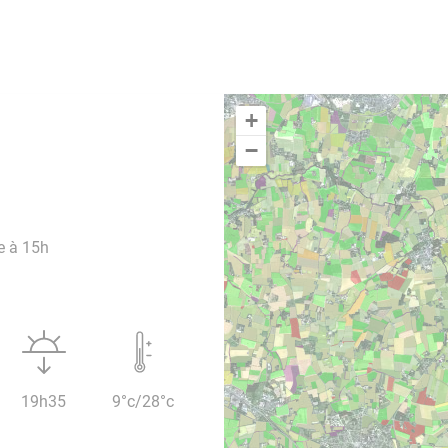
+
−
e à 15h
19h35
9°c/28°c