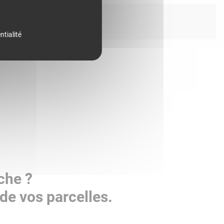
ntialité
che ?
de vos parcelles.