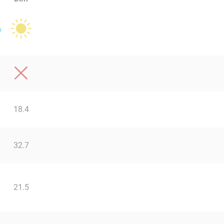
18.4
32.7
21.5