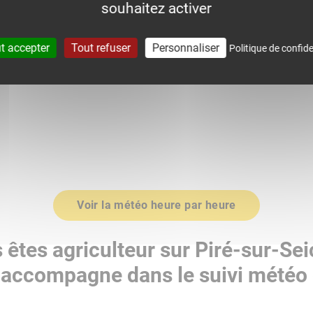
souhaitez activer
0
1015.0
t accepter
Tout refuser
Personnaliser
Politique de confide
Voir la météo heure par heure
 êtes agriculteur sur Piré-sur-Sei
accompagne dans le suivi météo 