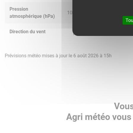
Pression
1024.0
1022.0
1014.0
1011.
atmosphérique (hPa)
Tou
Direction du vent
Prévisions météo mises à jour le 6 août 2026 à 15h
Vous
Agri météo vous 