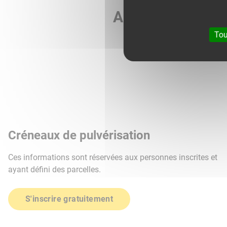
Agri météo vous 
Tou
Créneaux de pulvérisation
Ces informations sont réservées aux personnes inscrites et
ayant défini des parcelles.
S'inscrire gratuitement