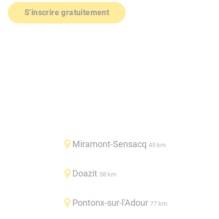
S'inscrire gratuitement
Miramont-Sensacq
45 km
Doazit
58 km
Pontonx-sur-l'Adour
77 km