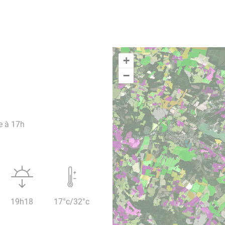
+
−
e à 17h
19h18
17°c/32°c