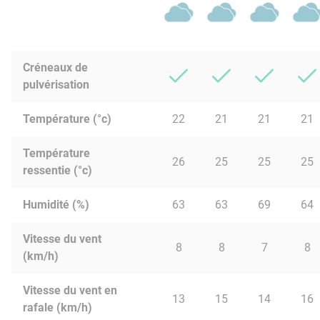
Créneaux de
pulvérisation
Température (°c)
22
21
21
21
Température
26
25
25
25
ressentie (°c)
Humidité (%)
63
63
69
64
Vitesse du vent
8
8
7
8
(km/h)
Vitesse du vent en
13
15
14
16
rafale (km/h)