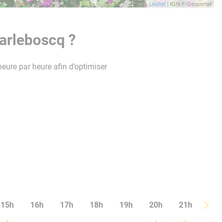
Leaflet
| IGN-F/Geoportail
arleboscq ?
heure par heure afin d’optimiser
15h
16h
17h
18h
19h
20h
21h
22h