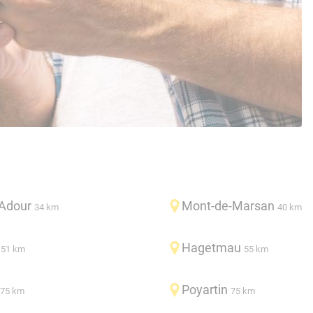
'Adour
Mont-de-Marsan
34 km
40 km
Hagetmau
51 km
55 km
Poyartin
75 km
75 km