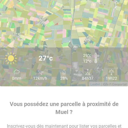
29°c
27°c
12°c
0mm
12km/h
28%
04h37
19h22
Leaflet
| IGN-F/Geoportail
Vous possédez une parcelle à proximité de
Muel ?
Inscrivez-vous dès maintenant pour lister vos parcelles et