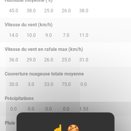
Humidité moyenne (%)
45.0
38.0
25.0
26.0
38.0
Vitesse du vent (km/h)
14.0
10.0
9.0
7.0
11.0
Vitesse du vent en rafale max (km/h)
36.0
29.0
26.0
25.0
31.0
Couverture nuageuse totale moyenne
30.0
3.0
33.0
75.0
0.0
Précipitations
0.0
0.0
0.0
0.0
1.53
Pluie total