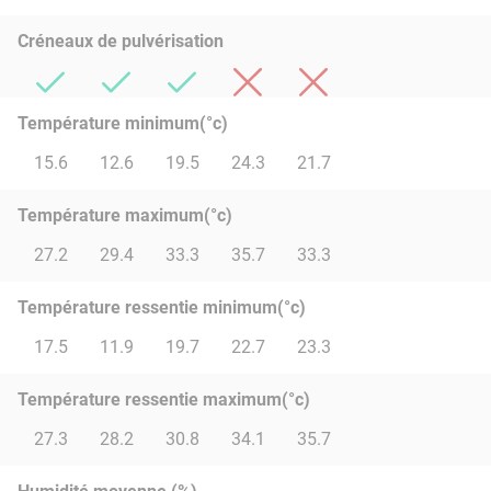
Créneaux de pulvérisation
Température minimum(°c)
15.6
12.6
19.5
24.3
21.7
Température maximum(°c)
27.2
29.4
33.3
35.7
33.3
Température ressentie minimum(°c)
17.5
11.9
19.7
22.7
23.3
Température ressentie maximum(°c)
27.3
28.2
30.8
34.1
35.7