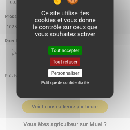
0.0
0.0
0.0
0.0
1.52
Ce site utilise des
Pression atmosphérique (hPa)
cookies et vous donne
le contrôle sur ceux que
1023.0
1022.0
1015.0
1012.0
1015.0
vous souhaitez activer
Direction du vent
Tout accepter
Tout refuser
Personnaliser
Prévisions météo mises à jour le 6 août 2026 à 15h
Politique de confidentialité
Voir la météo heure par heure
Vous êtes agriculteur sur Muel ?