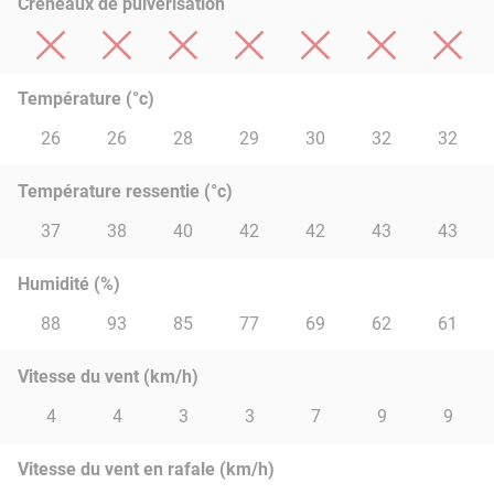
Créneaux de pulvérisation
Température (°c)
26
26
28
29
30
32
32
Température ressentie (°c)
37
38
40
42
42
43
43
Humidité (%)
88
93
85
77
69
62
61
Vitesse du vent (km/h)
4
4
3
3
7
9
9
Vitesse du vent en rafale (km/h)