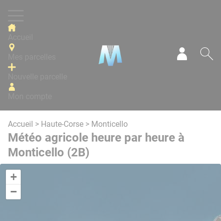
Panneau de gestion des cookies
Accueil
Mes parcelles
Mon com
Re
Nouvelle parcelle
Mon compte
Accueil
>
Haute-Corse
> Monticello
Météo agricole heure par heure à
Monticello (2B)
+
−