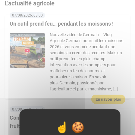
L'actualité agricole
07/08/2026, 08:00
Un outil prend feu… pendant les moissons !
Nouvelle vidéo de Germain – Vlog
Agricole Germain poursuit les moissons
2026 et vous emmène pendant une
semaine au cœur des récoltes. Mais un
outil prend feu en plein champ :
intervention avec les pompiers pour
maîtriser un feu de chaume et
poursuivre la saison. En savoir
plus :Germain, passionné par
l’agriculture et par le machinisme, […]
En savoir plus
07/08/2026, 06:00
Comment Frais Émincés dynamise le rayon
fruits et légumes ?