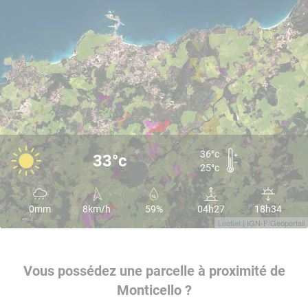
36°c
33°c
25°c
0mm
8km/h
59%
04h27
18h34
Leaflet
| IGN-F/Geoportail
Vous possédez une parcelle à proximité de
Monticello ?