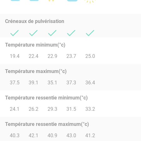
Créneaux de pulvérisation
Température minimum(°c)
19.4
22.4
22.9
23.7
25.0
Température maximum(°c)
37.5
39.1
35.1
37.3
36.4
Température ressentie minimum(°c)
24.1
26.2
29.3
31.5
33.2
Température ressentie maximum(°c)
40.3
42.1
40.9
43.0
41.2