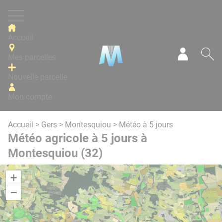
Panneau de gestion des cookies
Accueil
Mes parcelles
Mon com
Re
Nouvelle parcelle
Mon compte
Accueil
>
Gers
>
Montesquiou
> Météo à 5 jours
Météo agricole à 5 jours à
Montesquiou (32)
+
−