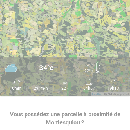
39°c
34°c
22°c
0mm
23km/h
22%
04h57
19h13
Leaflet
| IGN-F/Geoportail
Vous possédez une parcelle à proximité de
Montesquiou ?