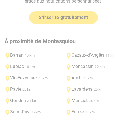
grâce aux notifications personnalisées.
S'inscrire gratuitement
À proximité de Montesquiou
Barran
Cazaux-d'Anglès
10 km
11 km
Lupiac
Moncassin
16 km
20 km
Vic-Fezensac
Auch
21 km
21 km
Pavie
Lavardens
22 km
25 km
Gondrin
Manciet
34 km
35 km
Saint-Puy
Eauze
35 km
37 km