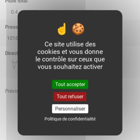
Pluie total
0.4
0.73
0.0
0.01
0.0
Pression atmosphérique (hPa)
1016.0
1014.0
1016.0
1015.0
1016.0
Ce site utilise des
cookies et vous donne
Direction du vent
le contrôle sur ceux que
vous souhaitez activer
Tout accepter
Prévisions météo mises à jour le 8 août 2026 à 15h
Tout refuser
Personnaliser
Politique de confidentialité
Voir la météo heure par heure