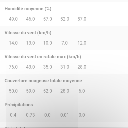
Humidité moyenne (%)
49.0
46.0
57.0
52.0
57.0
Vitesse du vent (km/h)
14.0
13.0
10.0
7.0
12.0
Vitesse du vent en rafale max (km/h)
76.0
43.0
35.0
31.0
28.0
Couverture nuageuse totale moyenne
50.0
59.0
52.0
28.0
6.0
Précipitations
0.4
0.73
0.0
0.01
0.0