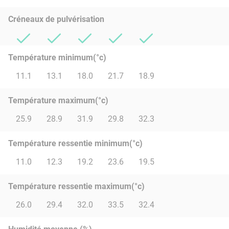
Créneaux de pulvérisation
Température minimum(°c)
11.1
13.1
18.0
21.7
18.9
Température maximum(°c)
25.9
28.9
31.9
29.8
32.3
Température ressentie minimum(°c)
11.0
12.3
19.2
23.6
19.5
Température ressentie maximum(°c)
26.0
29.4
32.0
33.5
32.4