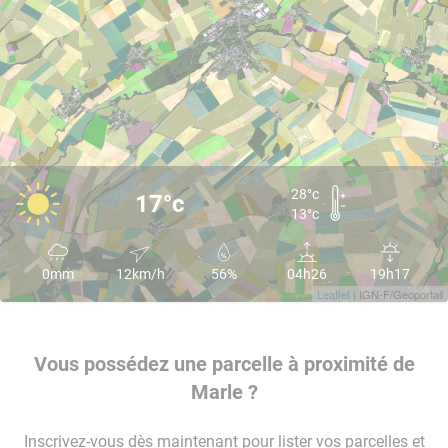
28°c
17°c
13°c
0mm
12km/h
56%
04h26
19h17
Leaflet
| IGN-F/Geoportail
Vous possédez une parcelle à proximité de
Marle ?
Inscrivez-vous dès maintenant pour lister vos parcelles et