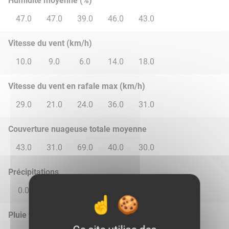
Humidité moyenne (%)
47.0
47.0
39.0
46.0
43.0
Vitesse du vent (km/h)
10.0
9.0
6.0
14.0
18.0
Vitesse du vent en rafale max (km/h)
29.0
21.0
24.0
36.0
31.0
Couverture nuageuse totale moyenne
43.0
31.0
69.0
40.0
30.0
Précipitations
0.0
0.0
0.0
0.0
0.0
Pluie total