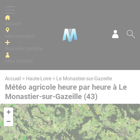
Panneau de gestion des cookies
Accueil
Mes parcelles
Mon com
Re
Nouvelle parcelle
Mon compte
Accueil
>
Haute-Loire
> Le Monastier-sur-Gazeille
Météo agricole heure par heure à Le
Monastier-sur-Gazeille (43)
+
−