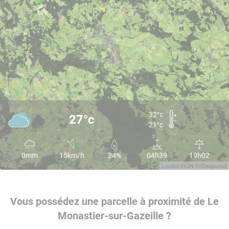
32°c
27°c
21°c
0mm
15km/h
24%
04h39
19h02
Leaflet
| IGN-F/Geoportail
Vous possédez une parcelle à proximité de Le
Monastier-sur-Gazeille ?