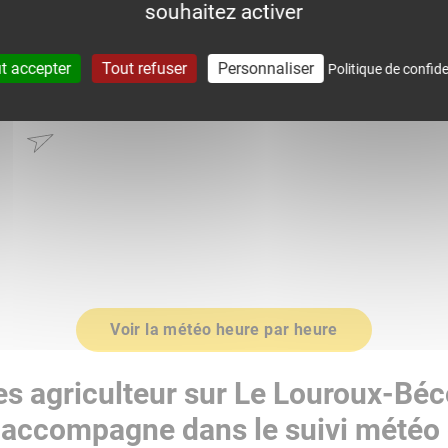
souhaitez activer
0.0
t accepter
Tout refuser
Personnaliser
Politique de confide
0
1017.0
Voir la météo heure par heure
es agriculteur sur Le Louroux-Béc
accompagne dans le suivi météo 