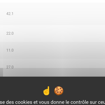
42.1
22.0
11.0
27.0
3.0
0.0
lise des cookies et vous donne le contrôle sur c