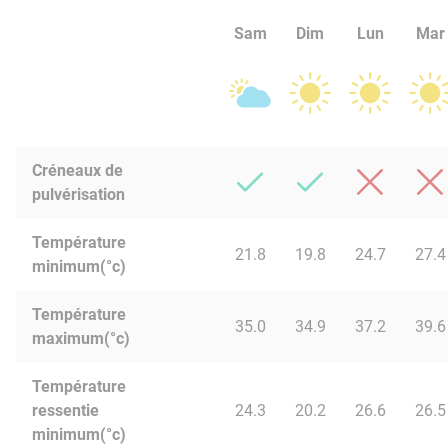
Sam
Dim
Lun
Mar
Créneaux de
pulvérisation
Température
21.8
19.8
24.7
27.4
minimum(°c)
Température
35.0
34.9
37.2
39.6
maximum(°c)
Température
ressentie
24.3
20.2
26.6
26.5
minimum(°c)