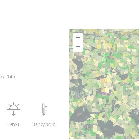
+
−
e à 14h
19h26
19°c/34°c