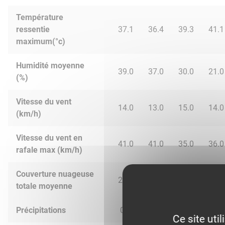
Température
ressentie
37.1
36.4
39.3
41.1
maximum(°c)
Humidité moyenne
39.0
37.0
30.0
21.0
(%)
Vitesse du vent
14.0
13.0
15.0
14.0
(km/h)
Vitesse du vent en
41.0
41.0
35.0
36.0
rafale max (km/h)
Couverture nuageuse
24.0
9.0
0.0
11.0
totale moyenne
Précipitations
0.0
0.0
0.0
0.0
Ce site uti