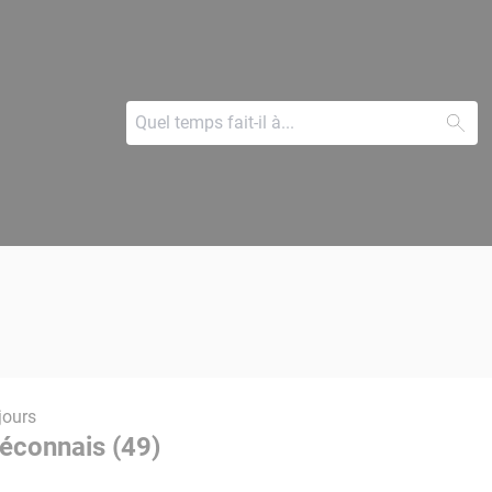
jours
Béconnais (49)