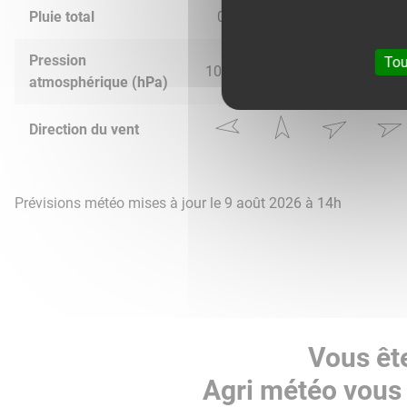
Pluie total
0.0
0.0
0.0
0.0
Pression
Tou
1014.0
1017.0
1017.0
1017.
atmosphérique (hPa)
Direction du vent
Prévisions météo mises à jour le 9 août 2026 à 14h
Vous êt
Agri météo vous 