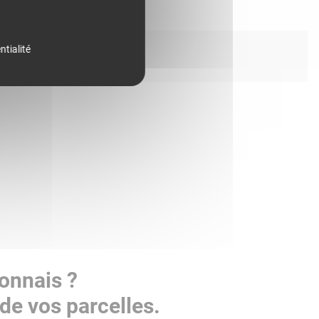
ntialité
onnais ?
de vos parcelles.