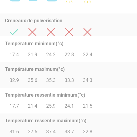
Créneaux de pulvérisation
Température minimum(°c)
17.4
21.9
24.2
22.8
22.4
Température maximum(°c)
32.9
35.6
35.3
33.3
34.3
Température ressentie minimum(°c)
17.7
21.4
25.9
24.1
21.5
Température ressentie maximum(°c)
31.6
37.6
37.4
33.7
32.8