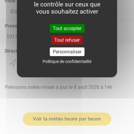
Pluie total
le contrôle sur ceux que
vous souhaitez activer
0.0
0.02
0.0
0.0
0.0
Pression atmosphérique (hPa)
Tout accepter
1017.0
1014.0
1016.0
1019.0
1020.0
Tout refuser
Direction du vent
Personnaliser
Politique de confidentialité
Prévisions météo mises à jour le 8 août 2026 à 14h
Voir la météo heure par heure