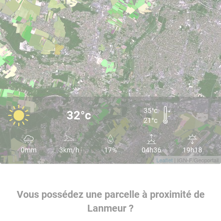
35°c
32°c
21°c
0mm
3km/h
17%
04h36
19h18
Leaflet
| IGN-F/Geoportail
Vous possédez une parcelle à proximité de
Lanmeur ?