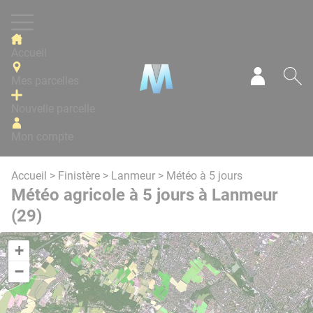
Panneau de gestion des cookies
Accueil
Mes parcelles
Mon com
Re
Nouvelle parcelle
Mon compte
Accueil
>
Finistère
>
Lanmeur
> Météo à 5 jours
Météo agricole à 5 jours à Lanmeur
(29)
+
−