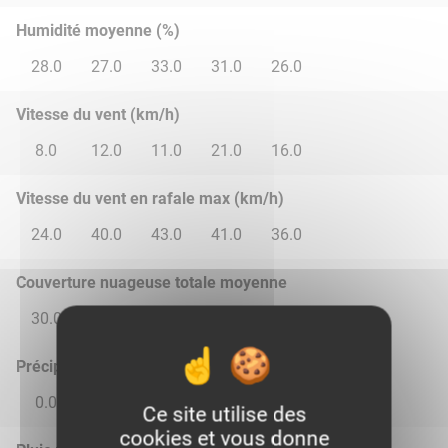
Humidité moyenne (%)
28.0
27.0
33.0
31.0
26.0
Vitesse du vent (km/h)
8.0
12.0
11.0
21.0
16.0
Vitesse du vent en rafale max (km/h)
24.0
40.0
43.0
41.0
36.0
Couverture nuageuse totale moyenne
30.0
55.0
20.0
1.0
10.0
Précipitations
0.0
0.02
0.0
0.0
0.0
Ce site utilise des
cookies et vous donne