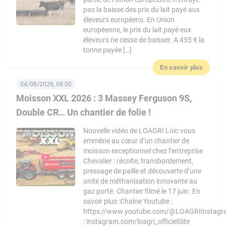
pas la baisse des prix du lait payé aux
éleveurs européens. En Union
européenne, le prix du lait payé eux
éleveurs ne cesse de baisser. A 455 € la
tonne payée […]
En savoir plus
04/08/2026, 08:00
Moisson XXL 2026 : 3 Massey Ferguson 9S,
Double CR… Un chantier de folie !
Nouvelle vidéo de LOAGRI Loïc vous
emmène au cœur d’un chantier de
moisson exceptionnel chez l’entreprise
Chevalier : récolte, transbordement,
pressage de paille et découverte d’une
unité de méthanisation innovante au
gaz porté. Chantier filmé le 17 juin. En
savoir plus :Chaîne Youtube :
https://www.youtube.com/@LOAGRIInstag
: instagram.com/loagri_officielSite