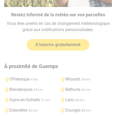
Restez informé de la météo sur vos parcelles
Vous êtes avertis en cas de changement météorologique
grâce aux notifications personnalisées.
S'inscrire gratuitement
À proximité de Guemps
Offekerque
Wissant
4 km
24 km
Blendecques
Béthune
29 km
62 km
Sains-en-Gohelle
Lens
71 km
80 km
Estevelles
Dourges
82 km
88 km