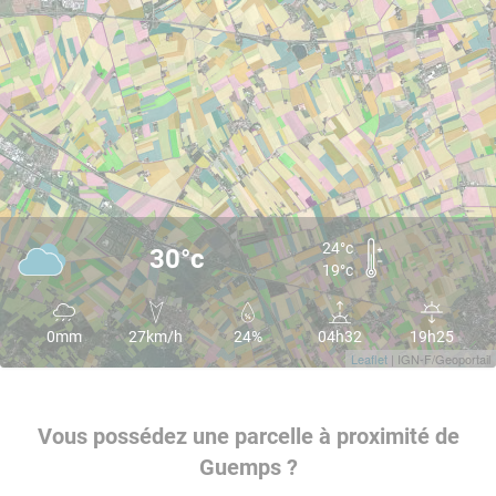
24°c
30°c
19°c
0mm
27km/h
24%
04h32
19h25
Leaflet
| IGN-F/Geoportail
Vous possédez une parcelle à proximité de
Guemps ?