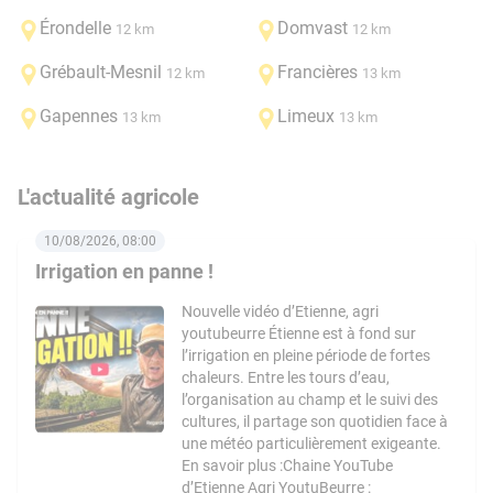
Érondelle
Domvast
12 km
12 km
Grébault-Mesnil
Francières
12 km
13 km
Gapennes
Limeux
13 km
13 km
L'actualité agricole
10/08/2026, 08:00
Irrigation en panne !
Nouvelle vidéo d’Etienne, agri
youtubeurre Étienne est à fond sur
l’irrigation en pleine période de fortes
chaleurs. Entre les tours d’eau,
l’organisation au champ et le suivi des
cultures, il partage son quotidien face à
une météo particulièrement exigeante.
En savoir plus :Chaine YouTube
d’Etienne Agri YoutuBeurre :