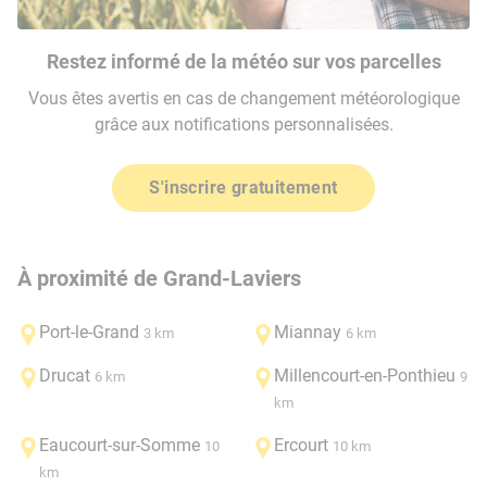
Restez informé de la météo sur vos parcelles
Vous êtes avertis en cas de changement météorologique
grâce aux notifications personnalisées.
S'inscrire gratuitement
À proximité de Grand-Laviers
Port-le-Grand
Miannay
3 km
6 km
Drucat
Millencourt-en-Ponthieu
6 km
9
km
Eaucourt-sur-Somme
Ercourt
10
10 km
km