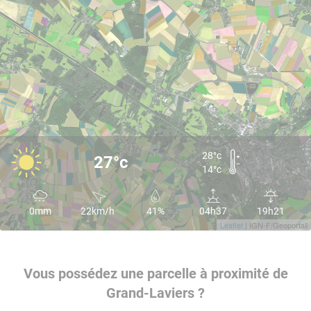
28°c
27°c
14°c
0mm
22km/h
41%
04h37
19h21
Leaflet
| IGN-F/Geoportail
Vous possédez une parcelle à proximité de
Grand-Laviers ?