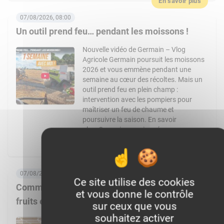
En savoir plus
07/08/2026, 08:00
Un outil prend feu… pendant les moissons !
Nouvelle vidéo de Germain – Vlog
Agricole Germain poursuit les moissons
2026 et vous emmène pendant une
semaine au cœur des récoltes. Mais un
outil prend feu en plein champ :
intervention avec les pompiers pour
maîtriser un feu de chaume et
poursuivre la saison. En savoir
plus :Germain, passionné par
l’agriculture et par le machinisme, […]
En savoir plus
07/08/2026, 06:00
Ce site utilise des cookies
Comment Frais Émincés dynamise le rayon
et vous donne le contrôle
fruits et légumes ?
sur ceux que vous
souhaitez activer
Spécialiste de la fraîche découpe, la PME