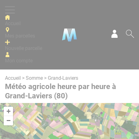
Panneau de gestion des cookies
Accueil
Mes parcelles
Mon com
Re
Nouvelle parcelle
Mon compte
Accueil
>
Somme
> Grand-Laviers
Météo agricole heure par heure à
Grand-Laviers (80)
+
−