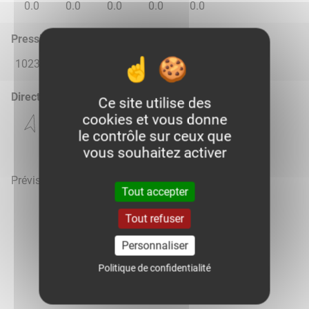
0.0
0.0
0.0
0.0
0.0
Pression atmosphérique (hPa)
1023.0
1017.0
1014.0
1019.0
1020.0
Direction du vent
Ce site utilise des
cookies et vous donne
le contrôle sur ceux que
vous souhaitez activer
Prévisions météo mises à jour le 7 août 2026 à 16h
Tout accepter
Tout refuser
Personnaliser
Voir la météo heure par heure
Politique de confidentialité
Vous êtes agriculteur sur Gavray ?