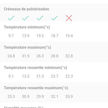
Créneaux de pulvérisation
Température minimum(°c)
9.7
13.9
19.2
18.7
19.4
Température maximum(°c)
24.8
31.9
26.3
28.8
32.8
Température ressentie minimum(°c)
9.1
13.3
21.0
23.7
22.3
Température ressentie maximum(°c)
25.3
30.9
29.9
32.1
33.9