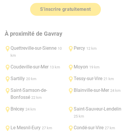
S'inscrire gratuitement
À proximité de Gavray
Quettreville-sur-Sienne
Percy
10
12 km
km
Coudeville-sur-Mer
Moyon
13 km
19 km
Sartilly
Tessy-sur-Vire
20 km
21 km
Saint-Samson-de-
Blainville-sur-Mer
24 km
Bonfossé
22 km
Brécey
Saint-Sauveur-Lendelin
24 km
25 km
Le Mesnil-Eury
Condé-sur-Vire
27 km
27 km