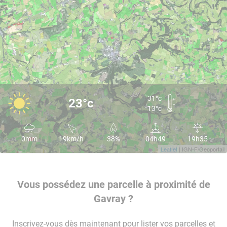
31°c
23°c
13°c
0mm
19km/h
38%
04h49
19h35
Leaflet
| IGN-F/Geoportail
Vous possédez une parcelle à proximité de
Gavray ?
Inscrivez-vous dès maintenant pour lister vos parcelles et