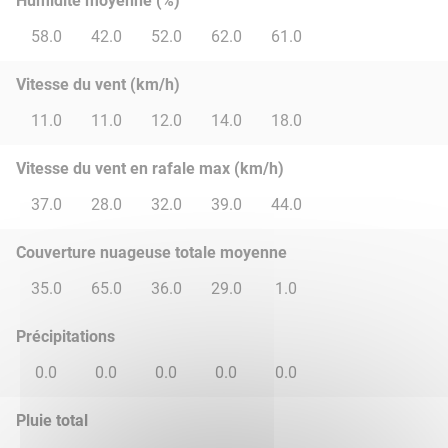
Humidité moyenne (%)
58.0
42.0
52.0
62.0
61.0
Vitesse du vent (km/h)
11.0
11.0
12.0
14.0
18.0
Vitesse du vent en rafale max (km/h)
37.0
28.0
32.0
39.0
44.0
Couverture nuageuse totale moyenne
35.0
65.0
36.0
29.0
1.0
Précipitations
0.0
0.0
0.0
0.0
0.0
Pluie total