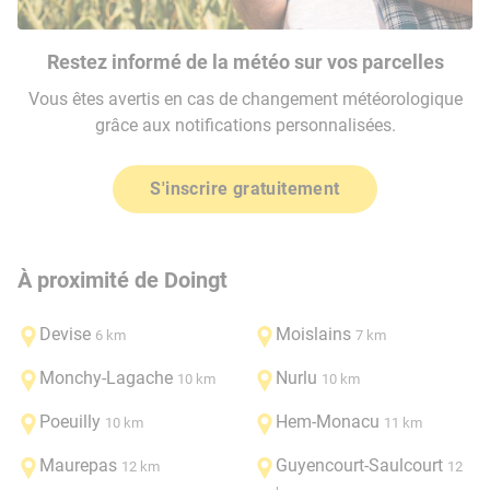
Restez informé de la météo sur vos parcelles
Vous êtes avertis en cas de changement météorologique
grâce aux notifications personnalisées.
S'inscrire gratuitement
À proximité de Doingt
Devise
Moislains
6 km
7 km
Monchy-Lagache
Nurlu
10 km
10 km
Poeuilly
Hem-Monacu
10 km
11 km
Maurepas
Guyencourt-Saulcourt
12 km
12