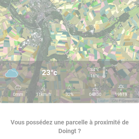
34°c
23°c
16°c
0mm
11km/h
32%
04h30
19h19
Leaflet
| IGN-F/Geoportail
Vous possédez une parcelle à proximité de
Doingt ?