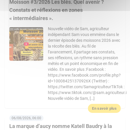
Moisson #3/2026 Les blés. Quel avenir ?
Constats et réflexions en zones
« intermédiaires ».
Nouvelle vidéo de Sam, agriculteur
indépendant Sam vous emmène dans le
dernier épisode des moissons 2026 avec
la récolte des blés. Au fil de
l’avancement, il partage ses constats,
ses réflexions, un rythme sans pression
météo et un point économique en fin de
vidéo. En savoir plus :Facebook :
https://www.facebook.com/profile.php?
id=100084251370926X (Twitter) :
https://twitter.com/SamagriculteurTikTok :
https://www.tiktok.com/@sam.agriculteur.i
Nouvelle vidéo de Sam, […]
En savoir plus
06/08/2026, 06:00
La marque d’aucy nomme Katell Baudry à la