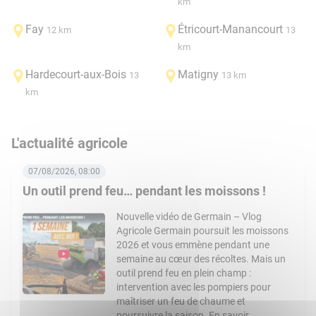
km
Fay
Étricourt-Manancourt
12 km
13
km
Hardecourt-aux-Bois
Matigny
13
13 km
km
L'actualité agricole
07/08/2026, 08:00
Un outil prend feu… pendant les moissons !
Nouvelle vidéo de Germain – Vlog
Agricole Germain poursuit les moissons
2026 et vous emmène pendant une
semaine au cœur des récoltes. Mais un
outil prend feu en plein champ :
intervention avec les pompiers pour
maîtriser un feu de chaume et
poursuivre la saison. En savoir