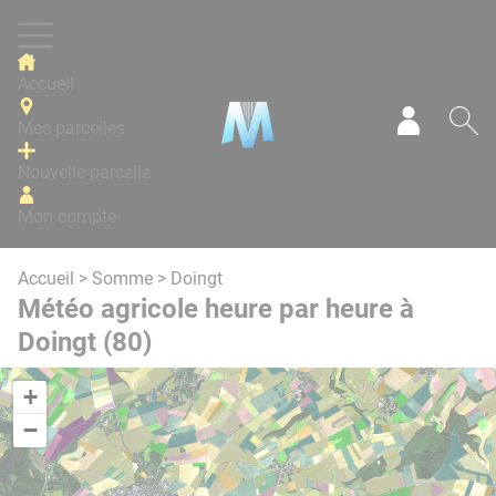
Panneau de gestion des cookies
Accueil
Mes parcelles
Mon com
Re
Nouvelle parcelle
Mon compte
Accueil
>
Somme
> Doingt
Météo agricole heure par heure à
Doingt (80)
+
−