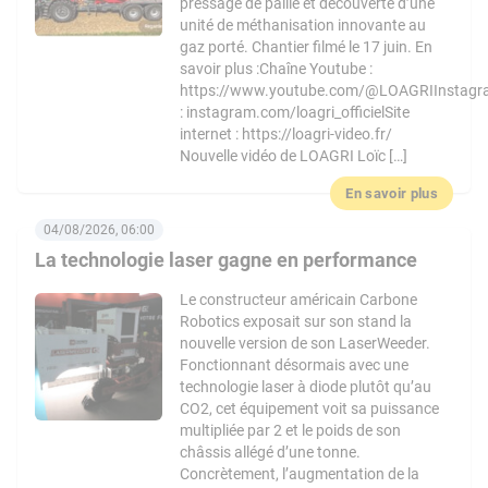
pressage de paille et découverte d’une
unité de méthanisation innovante au
gaz porté. Chantier filmé le 17 juin. En
savoir plus :Chaîne Youtube :
https://www.youtube.com/@LOAGRIInstag
: instagram.com/loagri_officielSite
internet : https://loagri-video.fr/
Nouvelle vidéo de LOAGRI Loïc […]
En savoir plus
04/08/2026, 06:00
La technologie laser gagne en performance
Le constructeur américain Carbone
Robotics exposait sur son stand la
nouvelle version de son LaserWeeder.
Fonctionnant désormais avec une
technologie laser à diode plutôt qu’au
CO2, cet équipement voit sa puissance
multipliée par 2 et le poids de son
châssis allégé d’une tonne.
Concrètement, l’augmentation de la