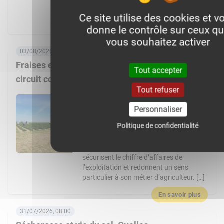
1728424127434851 Article de WikiAgri
Ce site utilise des cookies et v
expliquant la […]
donne le contrôle sur ceux q
En savoir plus
vous souhaitez activer
03/08/2026, 06:00
Fraises et asperges pour créer de la valeur en
Tout accepter
circuit court
Tout refuser
En s’installant il y a 10 ans sur la ferme
familiale, Édouard Lhotte a fait le choix
Personnaliser
de diversifier l’exploitation avec des
Politique de confidentialité
cultures à haute valeur ajoutée, et une
stratégie de distribution ultra-locale. Les
fraises et les asperges de Noyon
sécurisent le chiffre d’affaires de
l’exploitation et redonnent un sens
particulier à son métier d’agriculteur. […]
En savoir plus
31/07/2026, 08:00