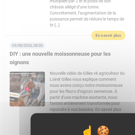
multipliée par 2 et le poids de son
châssis allégé d’une tonne.
Concrètement, l’augmentation de la
puissance permet de réduire le temps de
tir […]
En savoir plus
03/08/2026, 08:00
DIY : une nouvelle moissonneuse pour les
oignons
Nouvelle vidéo de Gilles vk agriculteur du
Loiret Gilles vous explique comment
nous avons conçu notre moissonneuse
pour les fleurs d’oignon semences. À
partir d’une machine existante, nous
l’avons entièrement transformée pour
répondre à nos besoins. En savoir plus
:Chaine YouTube de Gilles VK :
https://www.youtube.com/channel/UCo4pM
: @gilles_vk Facebook :
https://www.facebook.com/Gilles_vk-