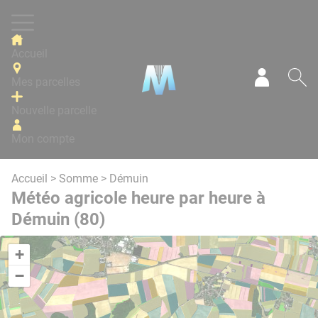
Panneau de gestion des cookies
Accueil
Mes parcelles
Mon com
Re
Nouvelle parcelle
Mon compte
Accueil
>
Somme
> Démuin
Météo agricole heure par heure à
Démuin (80)
+
−