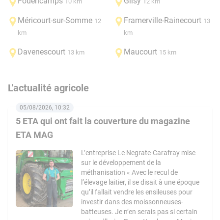
Fouencamps
Glisy
10 km
12 km
Méricourt-sur-Somme
Framerville-Rainecourt
12
13
km
km
Davenescourt
Maucourt
13 km
15 km
L'actualité agricole
05/08/2026, 10:32
5 ETA qui ont fait la couverture du magazine
ETA MAG
L’entreprise Le Negrate-Carafray mise
sur le développement de la
méthanisation « Avec le recul de
l’élevage laitier, il se disait à une époque
qu’il fallait vendre les ensileuses pour
investir dans des moissonneuses-
batteuses. Je n’en serais pas si certain