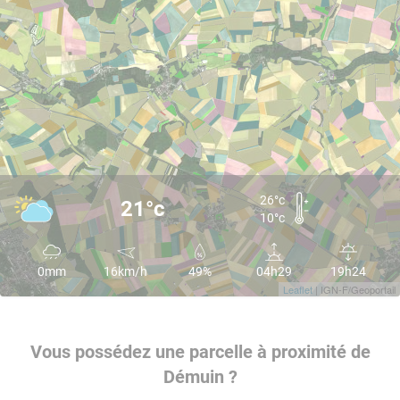
26°c
21°c
10°c
0mm
16km/h
49%
04h29
19h24
Leaflet
| IGN-F/Geoportail
Vous possédez une parcelle à proximité de
Démuin ?