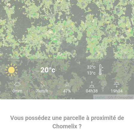
32°c
20°c
13°c
0mm
7km/h
47%
04h38
19h04
Leaflet
| IGN-F/Geoportail
Vous possédez une parcelle à proximité de
Chomelix ?