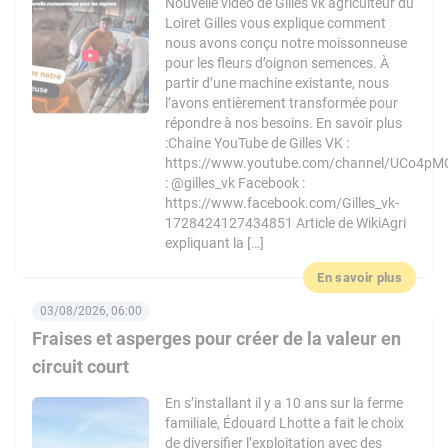
Nouvelle vidéo de Gilles vk agriculteur du
Loiret Gilles vous explique comment
nous avons conçu notre moissonneuse
pour les fleurs d’oignon semences. À
partir d’une machine existante, nous
l’avons entièrement transformée pour
répondre à nos besoins. En savoir plus
:Chaine YouTube de Gilles VK :
https://www.youtube.com/channel/UCo4pM
: @gilles_vk Facebook :
https://www.facebook.com/Gilles_vk-
1728424127434851 Article de WikiAgri
expliquant la […]
En savoir plus
03/08/2026, 06:00
Fraises et asperges pour créer de la valeur en
circuit court
En s’installant il y a 10 ans sur la ferme
familiale, Édouard Lhotte a fait le choix
de diversifier l’exploitation avec des