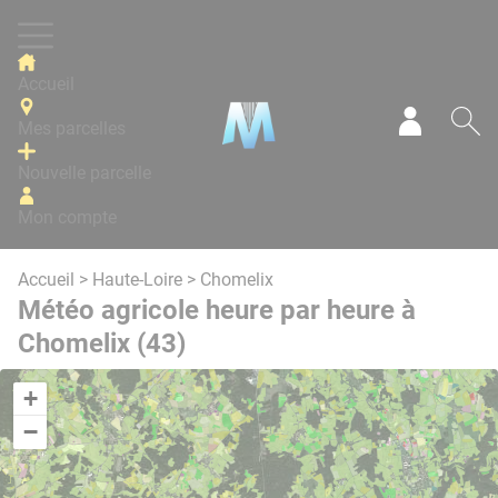
Panneau de gestion des cookies
Accueil
Mes parcelles
Mon com
Re
Nouvelle parcelle
Mon compte
Accueil
>
Haute-Loire
> Chomelix
Météo agricole heure par heure à
Chomelix (43)
+
−