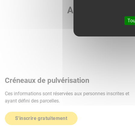
Agri météo vous 
Tou
Créneaux de pulvérisation
Ces informations sont réservées aux personnes inscrites et
ayant défini des parcelles.
S'inscrire gratuitement