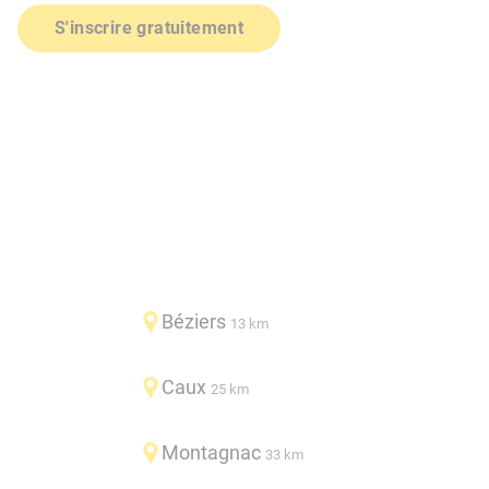
S'inscrire gratuitement
Béziers
13 km
Caux
25 km
Montagnac
33 km