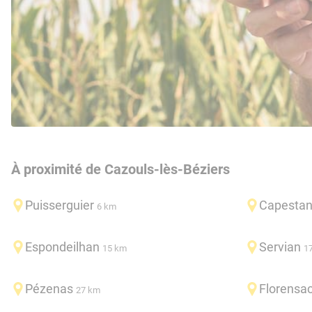
À proximité de Cazouls-lès-Béziers
Puisserguier
Capesta
6 km
Espondeilhan
Servian
15 km
1
Pézenas
Florensa
27 km