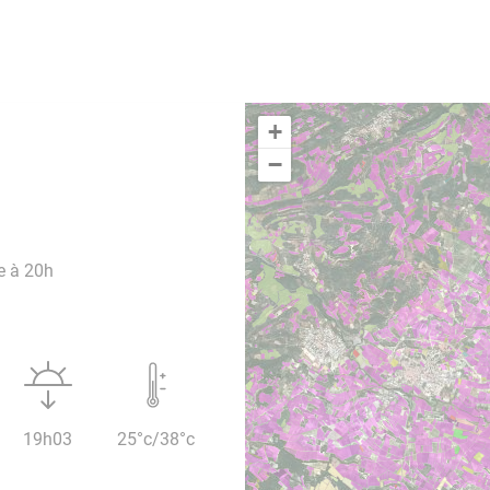
+
−
e à 20h
19h03
25°c/38°c