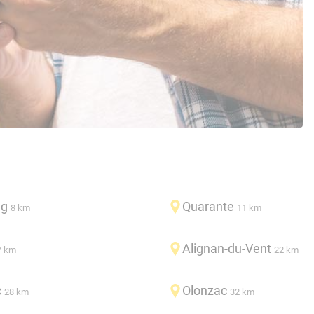
ng
Quarante
8 km
11 km
Alignan-du-Vent
7 km
22 km
c
Olonzac
28 km
32 km