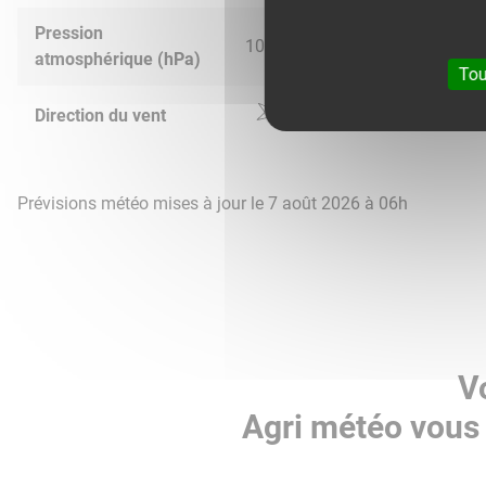
Pression
1019.0
1014.0
1014.0
1016.
atmosphérique (hPa)
Tou
Direction du vent
Prévisions météo mises à jour le 7 août 2026 à 06h
V
Agri météo vous 