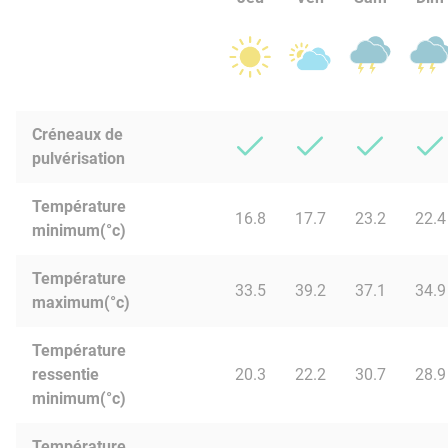
Créneaux de
pulvérisation
Température
16.8
17.7
23.2
22.4
minimum(°c)
Température
33.5
39.2
37.1
34.9
maximum(°c)
Température
ressentie
20.3
22.2
30.7
28.9
minimum(°c)
Température