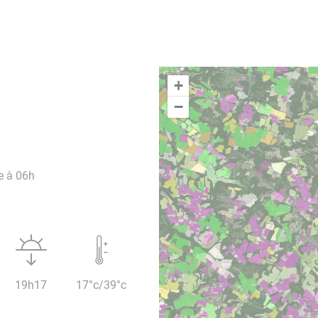
+
−
e à 06h
19h17
17°c/39°c