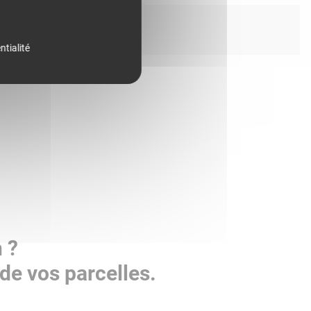
ntialité
 ?
de vos parcelles.