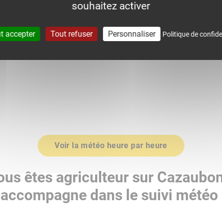
souhaitez activer
0
1015.0
t accepter
Tout refuser
Personnaliser
Politique de confide
Voir la météo heure par heure
ous êtes agriculteur sur Cazaubon
accompagne dans le suivi météo 