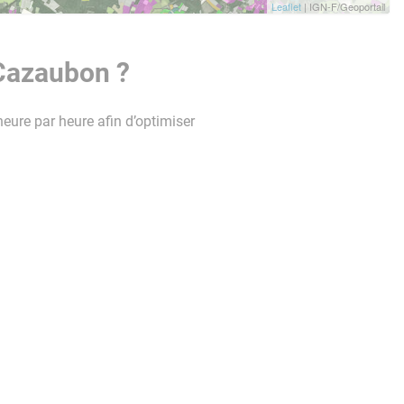
Leaflet
| IGN-F/Geoportail
 Cazaubon ?
heure par heure afin d’optimiser