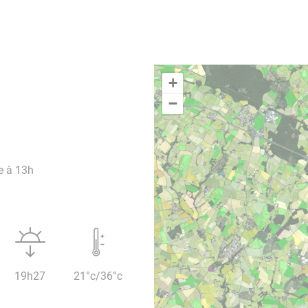
+
−
e à 13h
19h27
21°c/36°c