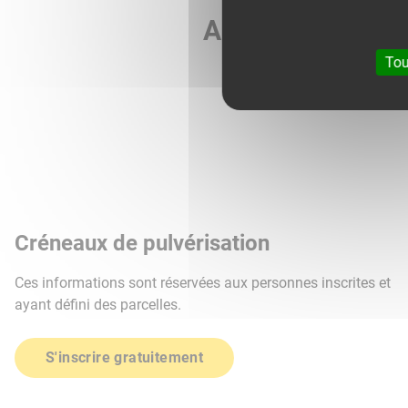
Agri météo vous 
Tou
Créneaux de pulvérisation
Ces informations sont réservées aux personnes inscrites et
ayant défini des parcelles.
S'inscrire gratuitement