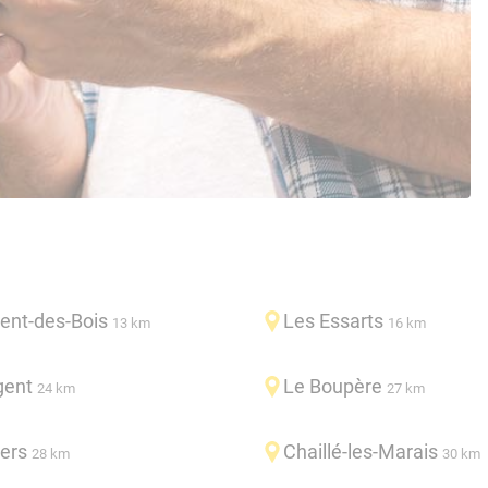
rent-des-Bois
Les Essarts
13 km
16 km
gent
Le Boupère
24 km
27 km
ers
Chaillé-les-Marais
28 km
30 km