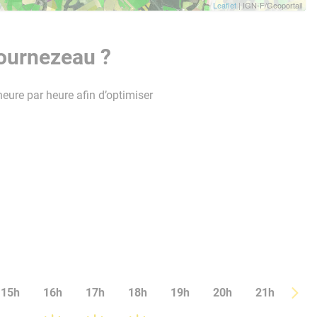
Leaflet
| IGN-F/Geoportail
Bournezeau ?
heure par heure afin d’optimiser
15h
16h
17h
18h
19h
20h
21h
22h