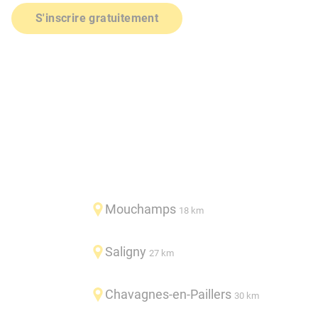
S'inscrire gratuitement
Mouchamps
18 km
Saligny
27 km
Chavagnes-en-Paillers
30 km