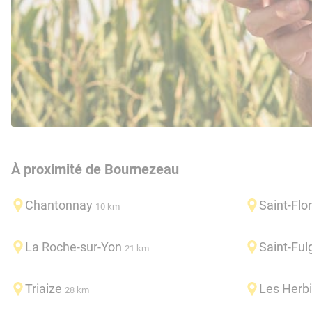
À proximité de Bournezeau
Chantonnay
Saint-Flo
10 km
La Roche-sur-Yon
Saint-Ful
21 km
Triaize
Les Herbi
28 km