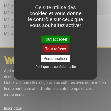
Météo agricole à Lindry
Ce site utilise des
cookies et vous donne
Météo agricole à Migennes
le contrôle sur ceux que
Météo agricole à Perceneige
vous souhaitez activer
Météo agricole à Saint-Cyr-les-Colons
Météo agricole à Villeneuve-sur-Yonne
Tout accepter
Tout refuser
Personnaliser
Politique de confidentialité
Agri météo par Wikiagri est un site météorologique à
destination des agriculteurs.
Listez vos parcelles et gérez vos cultures avec notre météo
heure par heure afin d’optimiser votre temps et vos
rendements.
Inscription