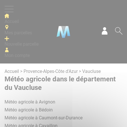
Panneau de gestion des cookies
Accueil
Mes parcelles
Mon com
Re
Nouvelle parcelle
Mon compte
Accueil
>
Provence-Alpes-Côte d'Azur
> Vaucluse
Météo agricole dans le département
du Vaucluse
Météo agricole à Avignon
Météo agricole à Bédoin
Météo agricole à Caumont-sur-Durance
Météo agricole à Cavaillon