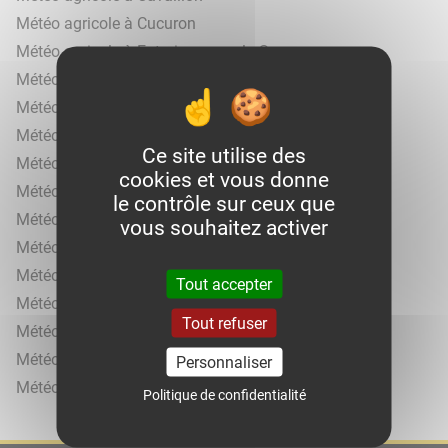
Météo agricole à Cucuron
Météo agricole à Entraigues-sur-la-Sorgue
Météo agricole à La Tour-d'Aigues
Météo agricole à Le Thor
Météo agricole à L'Isle-sur-la-Sorgue
Ce site utilise des
Météo agricole à Mazan
cookies et vous donne
Météo agricole à Orange
le contrôle sur ceux que
Météo agricole à Pertuis
vous souhaitez activer
Météo agricole à Sainte-Cécile-les-Vignes
Météo agricole à Saint-Saturnin-lès-Apt
Tout accepter
Météo agricole à Sarrians
Tout refuser
Météo agricole à Sault
Météo agricole à Valréas
Personnaliser
Météo agricole à Visan
Politique de confidentialité