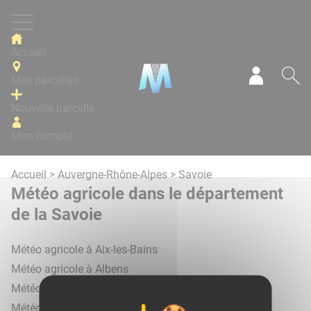
Panneau de gestion des cookies
Accueil
Mes parcelles
Mon com
Re
Nouvelle parcelle
Mon compte
Accueil
>
Auvergne-Rhône-Alpes
> Savoie
Météo agricole dans le département
de la Savoie
Météo agricole à Aix-les-Bains
Météo agricole à Albens
Météo agricole à Beaufort
Météo agricole à Bourg-Saint-Maurice