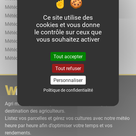
Météo agricole à Chambéry
Météo agricole à Esserts-Blay
Ce site utilise des
cookies et vous donne
Météo agricole à Frontenex
le contrôle sur ceux que
Météo agricole à Hauteluce
vous souhaitez activer
Météo agricole à La Croix-de-la-Rochette
Météo agricole à Saint-Julien-Mont-Denis
Tout accepter
Météo agricole à Termignon
Tout refuser
Personnaliser
Politique de confidentialité
Agri météo par Wikiagri est un site météorologique à
destination des agriculteurs.
Listez vos parcelles et gérez vos cultures avec notre météo
heure par heure afin d’optimiser votre temps et vos
rendements.